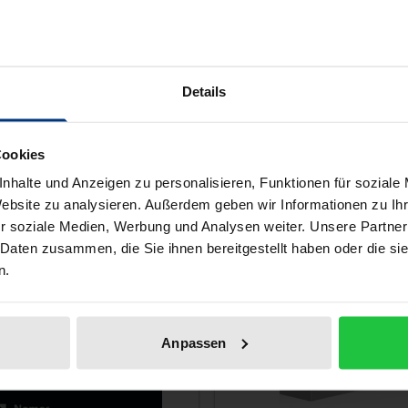
1. Auflage 2024
Nomos, 1. Auflage 2022
 €
98,00 €
inkl. MwSt.
inkl. MwSt.
Details
 den Warenkorb
In den Warenkorb
Cookies
nhalte und Anzeigen zu personalisieren, Funktionen für soziale
Website zu analysieren. Außerdem geben wir Informationen zu I
r soziale Medien, Werbung und Analysen weiter. Unsere Partner
 Daten zusammen, die Sie ihnen bereitgestellt haben oder die s
n.
Anpassen