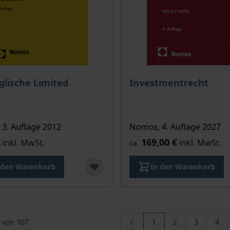
glische Limited
Investmentrecht
3. Auflage 2012
Nomos, 4. Auflage 2027
€
169,00 €
inkl. MwSt.
inkl. MwSt.
ca.
 den Warenkorb
In den Warenkorb
von
707
1
2
3
4
Sie lesen gerade die S
Seite
Seite
Seit