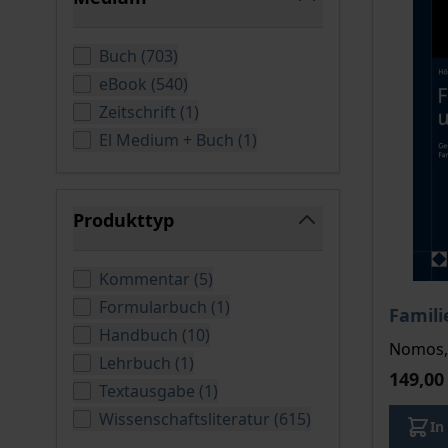
filter
verfügbare Produkte
Buch
(
703
)
verfügbare Produkte
eBook
(
540
)
verfügbare Produkte
Zeitschrift
(
1
)
verfügbare Produkte
El Medium + Buch
(
1
)
Produkttyp
filter
verfügbare Produkte
Kommentar
(
5
)
verfügbare Produkte
Formularbuch
(
1
)
Famil
verfügbare Produkte
Handbuch
(
10
)
Nomos, 
verfügbare Produkte
Lehrbuch
(
1
)
149,00
verfügbare Produkte
Textausgabe
(
1
)
verfügbare Produ
Wissenschaftsliteratur
(
615
)
In