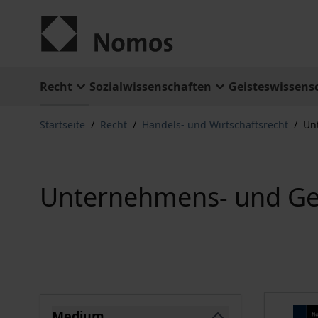
Zum Inhalt springen
Recht
Sozialwissenschaften
Geisteswissens
Startseite
/
Recht
/
Handels- und Wirtschaftsrecht
/
Un
Unternehmens- und Ges
Springe zu Produktliste
Medium