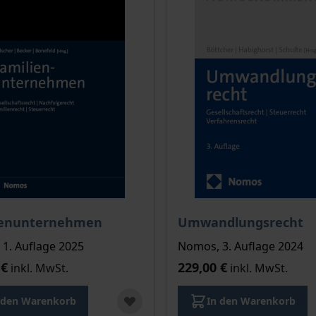
ienunternehmen
Umwandlungsrecht
1. Auflage 2025
Nomos, 3. Auflage 2024
 €
229,00 €
inkl. MwSt.
inkl. MwSt.
kte
 den Warenkorb
In den Warenkorb