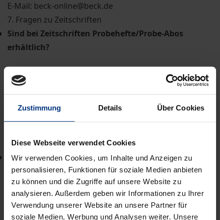
E-Mail: beck-online@beck.de
7. Fragen zu Zeitschriften
Sind bei Zeitschriften Probehefte/Probe-Abos
erhältlich?
Ja. Probe-Hefte sind in der Regel - aber
nicht immer - kostenlos. Probe-Abos sind meist zu
besonders günstigen Konditionen erhältlich. Wenden
Zustimmung
Details
Über Cookies
Sie sich für weitere Details bitte telefonisch (+49 7221
2104-222) oder per E-Mail (service@nomos.de) an
unseren Kundenservice.
Diese Webseite verwendet Cookies
Wie erbringe ich einen Nachweis für das Studenten-
Wir verwenden Cookies, um Inhalte und Anzeigen zu
personalisieren, Funktionen für soziale Medien anbieten
Abo?
zu können und die Zugriffe auf unsere Website zu
Übersenden Sie den Nachweis (z.B. Ihre
analysieren. Außerdem geben wir Informationen zu Ihrer
Immatrikulationsbescheinigung) per E-Mail an
Verwendung unserer Website an unsere Partner für
service@nomos.de
.
soziale Medien, Werbung und Analysen weiter. Unsere