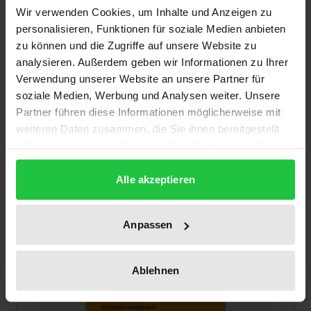
Wir verwenden Cookies, um Inhalte und Anzeigen zu
personalisieren, Funktionen für soziale Medien anbieten
zu können und die Zugriffe auf unsere Website zu
analysieren. Außerdem geben wir Informationen zu Ihrer
Verwendung unserer Website an unsere Partner für
Der Preis dieses Titels richtet sich nach der gewählt
Steuerobjekt und Objektsteuerprinzip
soziale Medien, Werbung und Analysen weiter. Unsere
im Gewerbesteuerrecht
Partner führen diese Informationen möglicherweise mit
weiteren Daten zusammen, die Sie ihnen bereitgestellt
Nomos, 1. Auflage 2026
haben oder die sie im Rahmen Ihrer Nutzung der Dienste
79,00 €
gesammelt haben.
inkl. MwSt.
Alle akzeptieren
Zur Auswahl
Anpassen
Ablehnen