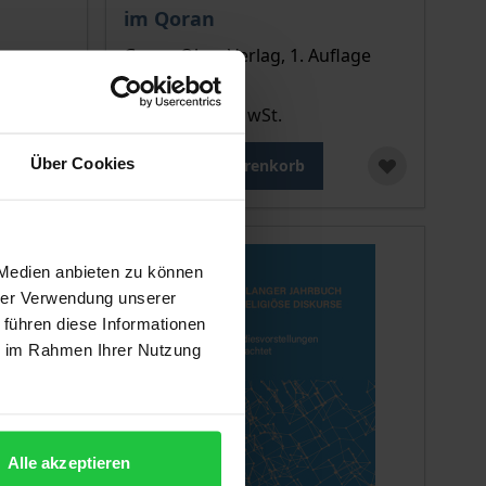
im Qoran
Georg Olms Verlag, 1. Auflage
2013
78,00 €
inkl. MwSt.
Über Cookies
In den Warenkorb
 Medien anbieten zu können
hrer Verwendung unserer
 führen diese Informationen
ie im Rahmen Ihrer Nutzung
Alle akzeptieren