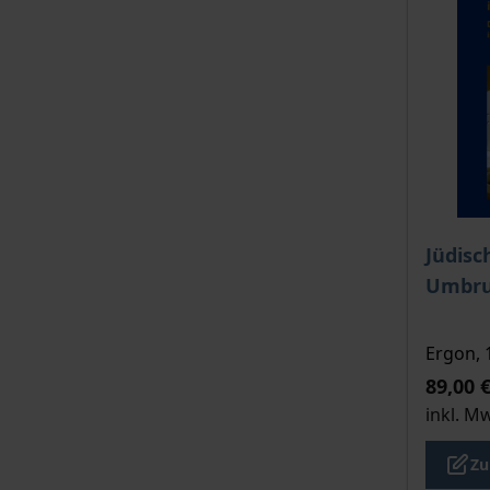
Der Pre
Jüdis
Umbr
Ergon, 
89,00 
inkl. M
Zu