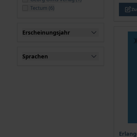
verfügbare Produkte
Tectum
(
6
)
Zu
Erscheinungsjahr
filter
Sprachen
filter
Der Pre
Erlang