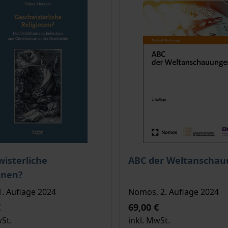
e
is dieses Titels richtet sich nach der gewählten Produktopt
Der Preis dieses Titels ri
isterliche
ABC der Weltanscha
onen?
1. Auflage 2024
Nomos, 2. Auflage 2024
€
69,00 €
wSt.
inkl. MwSt.