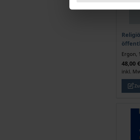
Der Pre
Religi
öffen
Ergon, 
48,00 
inkl. M
Zu