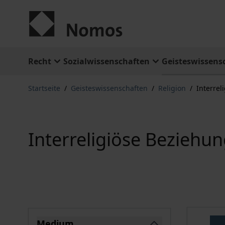
Zum Inhalt springen
Recht
Sozialwissenschaften
Geisteswissens
Startseite
/
Geisteswissenschaften
/
Religion
/
Interrel
Interreligiöse Beziehu
Springe zu Produktliste
Medium