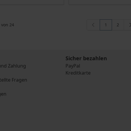
von
24
1
2
Sie lesen ger
Seite
Sicher bezahlen
und Zahlung
PayPal
Kreditkarte
tellte Fragen
gen