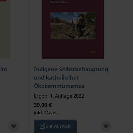
ion auf der Produktdetailseite
chtet sich nach der gewählten Produktoption auf der Produkt
Der Preis dieses Titels richtet sich nach de
 im
Indigene Selbstbehauptung
und katholischer
Ökokommunismus
Ergon, 1. Auflage 2022
39,00 €
inkl. MwSt.
Zur Auswahl