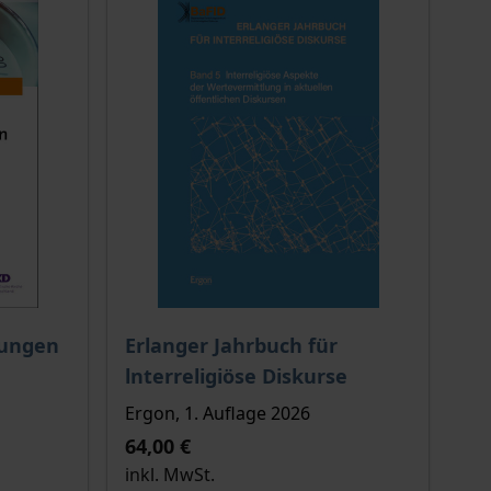
ion auf der Produktdetailseite
chtet sich nach der gewählten Produktoption auf der Produkt
Der Preis dieses Titels richtet sich nach de
uungen
Erlanger Jahrbuch für
lnterreligiöse Diskurse
Ergon, 1. Auflage 2026
64,00 €
inkl. MwSt.