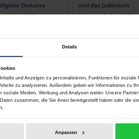
eligiöse Diskurse
und das Judentum
1. Auflage 2025
Nomos, 1. Auflage 2025
€
124,00 €
wSt.
inkl. MwSt.
Details
r Auswahl
Zur Auswahl
Cookies
nhalte und Anzeigen zu personalisieren, Funktionen für soziale
Website zu analysieren. Außerdem geben wir Informationen zu I
r soziale Medien, Werbung und Analysen weiter. Unsere Partner
 Daten zusammen, die Sie ihnen bereitgestellt haben oder die s
n.
Anpassen