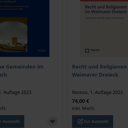
is dieses Titels richtet sich nach der gewählten Produktopt
Der Preis dieses Titels ri
che Gemeinden im
Recht und Religionen
uch
Weimarer Dreieck
1. Auflage 2023
Nomos, 1. Auflage 2023
€
74,00 €
wSt.
inkl. MwSt.
r Auswahl
Zur Auswahl