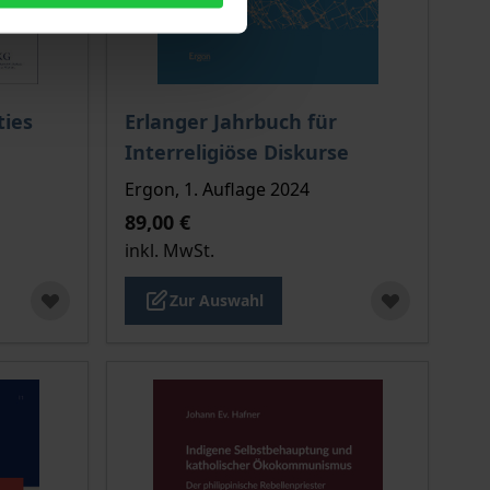
ion auf der Produktdetailseite
chtet sich nach der gewählten Produktoption auf der Produkt
Der Preis dieses Titels richtet sich nach de
ties
Erlanger Jahrbuch für
Interreligiöse Diskurse
Ergon, 1. Auflage 2024
89,00 €
inkl. MwSt.
Zur Auswahl