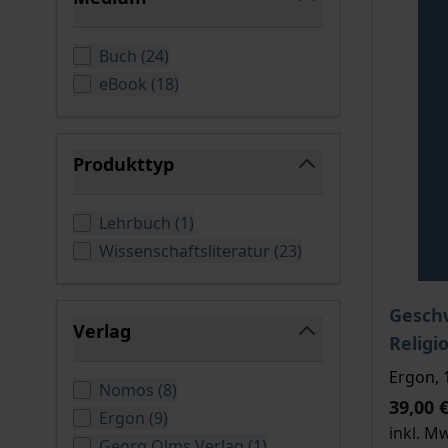
filter
verfügbare Produkte
Buch
(
24
)
verfügbare Produkte
eBook
(
18
)
Produkttyp
filter
verfügbare Produkte
Lehrbuch
(
1
)
verfügbare Produkt
Wissenschaftsliteratur
(
23
)
Der Pre
Geschw
Verlag
Religi
filter
Ergon, 
verfügbare Produkte
Nomos
(
8
)
39,00 
verfügbare Produkte
Ergon
(
9
)
inkl. M
verfügbare Produkte
Georg Olms Verlag
(
1
)