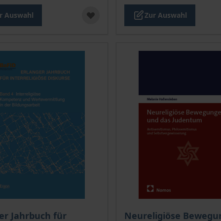
r Auswahl
Zur Auswahl
is dieses Titels richtet sich nach der gewählten Produktopt
Der Preis dieses Titels ri
er Jahrbuch für
Neureligiöse Bewegu