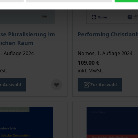
is dieses Titels richtet sich nach der gewählten Produktopt
Der Preis dieses Titels ri
öse Pluralisierung im
Performing Christiani
tlichen Raum
1. Auflage 2024
Nomos, 1. Auflage 2024
€
109,00 €
wSt.
inkl. MwSt.
r Auswahl
Zur Auswahl