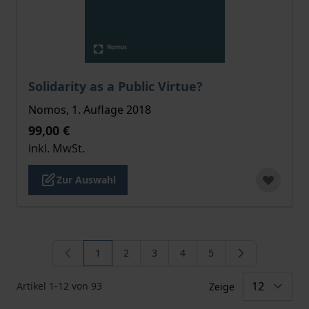
Der Preis dieses Titels richtet sich nach der gewählt
Solidarity as a Public Virtue?
Nomos, 1. Auflage 2018
99,00 €
inkl. MwSt.
Zur Auswahl
1
2
3
4
5
Sie lesen gerade die Seite
Seite
Seite
Seite
Seite
Artikel
1
-
12
von
93
Zeige