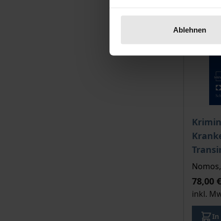
Ablehnen
Der Pre
Krimin
Krank
Transi
Nomos, 
78,00 
inkl. M
In