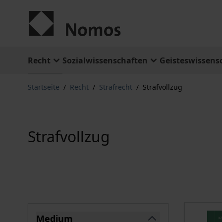
Zum Inhalt springen
Recht
Sozialwissenschaften
Geisteswissens
Startseite
/
Recht
/
Strafrecht
/
Strafvollzug
Strafvollzug
Springe zu Produktliste
Medium