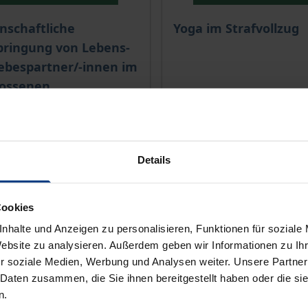
is dieses Titels richtet sich nach der gewählten Produktopt
Der Preis dieses Titels ri
nschaftliche
Yoga im Strafvollzug
bringung von Lebens-
ebespartner/-innen im
lossenen
trafvollzug
1. Auflage 2023
Nomos, 1. Auflage 2022
 €
84,00 €
Details
wSt.
inkl. MwSt.
r Auswahl
Zur Auswahl
Cookies
nhalte und Anzeigen zu personalisieren, Funktionen für soziale
Website zu analysieren. Außerdem geben wir Informationen zu I
r soziale Medien, Werbung und Analysen weiter. Unsere Partner
 Daten zusammen, die Sie ihnen bereitgestellt haben oder die s
n.