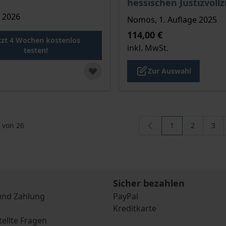
hessischen Justizvoll
 2026
Nomos, 1. Auflage 2025
114,00 €
tzt 4 Wochen kostenlos
inkl. MwSt.
testen!
Zur Auswahl
von
26
1
2
3
Sie lesen gerade
Seite
Seit
Sicher bezahlen
und Zahlung
PayPal
Kreditkarte
tellte Fragen