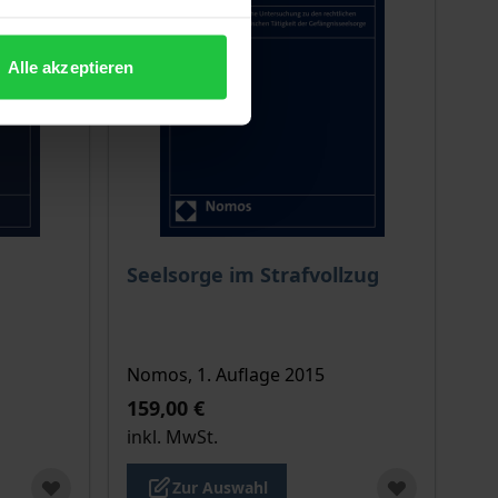
Alle akzeptieren
ion auf der Produktdetailseite
chtet sich nach der gewählten Produktoption auf der Produkt
Der Preis dieses Titels richtet sich nach de
Seelsorge im Strafvollzug
Nomos, 1. Auflage 2015
159,00 €
inkl. MwSt.
Zur Auswahl