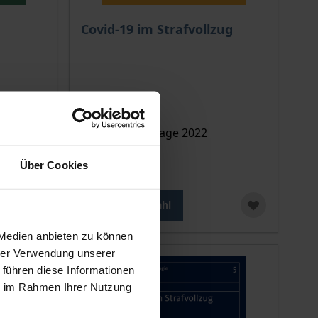
ion auf der Produktdetailseite
chtet sich nach der gewählten Produktoption auf der Produkt
Der Preis dieses Titels richtet sich nach de
Covid-19 im Strafvollzug
Nomos, 1. Auflage 2022
44,00 €
Über Cookies
inkl. MwSt.
Zur Auswahl
 Medien anbieten zu können
hrer Verwendung unserer
 führen diese Informationen
ie im Rahmen Ihrer Nutzung