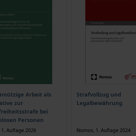
e
is dieses Titels richtet sich nach der gewählten Produktopt
Der Preis dieses Titels ri
nützige Arbeit als
Strafvollzug und
ative zur
Legalbewährung
freiheitsstrafe bei
hlosen Personen
1. Auflage 2026
Nomos, 1. Auflage 2024