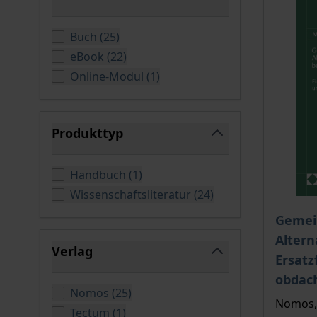
filter
verfügbare Produkte
Buch
(
25
)
verfügbare Produkte
eBook
(
22
)
verfügbare Produkte
Online-Modul
(
1
)
Produkttyp
filter
verfügbare Produkte
Handbuch
(
1
)
verfügbare Produkt
Wissenschaftsliteratur
(
24
)
Der Pre
Gemein
Altern
Verlag
Ersatz
filter
obdac
verfügbare Produkte
Nomos
(
25
)
Nomos, 
verfügbare Produkte
Tectum
(
1
)