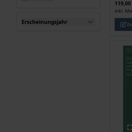
119,00
inkl. M
Erscheinungsjahr
Zu
filter