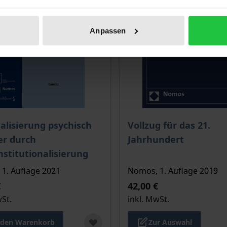
Anpassen
is dieses Titels richtet sich nach der gewählten Produktopt
Der Preis dieses Titels ri
alisierung psychisch
Vollzug für das 21.
er durch
Jahrhundert
nstitutionalisierung
1. Auflage 2021
Nomos, 1. Auflage 2019
€
42,00 €
wSt.
inkl. MwSt.
 den Warenkorb
Zur Auswahl