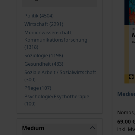
filter
verfügbare Produkte
Politik
(4504
)
verfügbare Produkte
Wirtschaft
(2291
)
Medienwissenschaft,
Kommunikationsforschung
verfügbare Produkte
(1318
)
verfügbare Produkte
Soziologie
(1198
)
verfügbare Produkte
Gesundheit
(483
)
Soziale Arbeit / Sozialwirtschaft
verfügbare Produkte
(300
)
verfügbare Produkte
Pflege
(107
)
Der Pre
Medie
Psychologie/Psychotherapie
verfügbare Produkte
(100
)
Nomos, 
69,00 
Medium
inkl. M