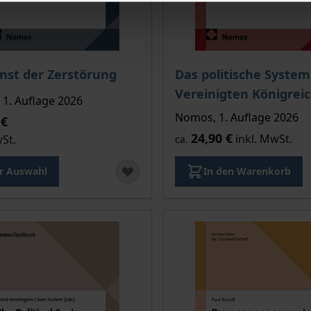
is dieses Titels richtet sich nach der gewählten Produktopt
nst der Zerstörung
Das politische System
Vereinigten Königrei
1. Auflage 2026
Nomos, 1. Auflage 2026
 €
24,90 €
inkl. MwSt.
wSt.
ca.
r Auswahl
In den Warenkorb