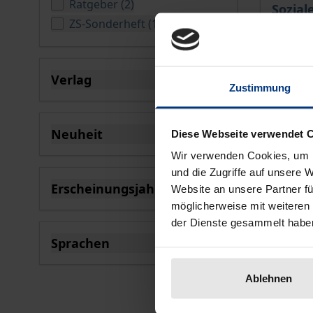
verfügbare Produkte
Ratgeber
(
2
)
Sozial
verfügbare Produkte
ZS-Sonderheft
(
117
)
Nomos, 
24,90 
inkl. M
Verlag
Zustimmung
filter
Zu
Neuheit
Diese Webseite verwendet 
filter
Wir verwenden Cookies, um I
Neu
und die Zugriffe auf unsere 
Erscheinungsjahr
Website an unsere Partner fü
filter
möglicherweise mit weiteren
der Dienste gesammelt habe
Sprachen
filter
Ablehnen