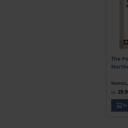
The Po
North
Nomos, 
29,9
ca.
In