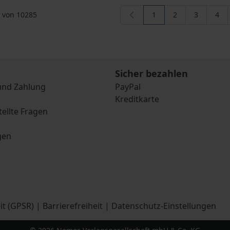
von
10285
1
2
3
4
Sie lesen gerade die S
Seite
Seite
Seit
Sicher bezahlen
und Zahlung
PayPal
Kreditkarte
tellte Fragen
gen
it (GPSR)
|
Barrierefreiheit
|
Datenschutz-Einstellungen