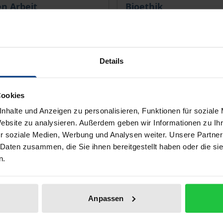
en Arbeit
Bioethik
1. Auflage 2026
Karl-Alber-Verlag, 1. Aufl
€
79,00 €
wSt.
inkl. MwSt.
Details
r Auswahl
Zur Auswahl
Cookies
nhalte und Anzeigen zu personalisieren, Funktionen für soziale
Website zu analysieren. Außerdem geben wir Informationen zu I
r soziale Medien, Werbung und Analysen weiter. Unsere Partner
 Daten zusammen, die Sie ihnen bereitgestellt haben oder die s
n.
Anpassen