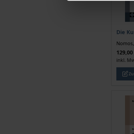
Der Pre
Die Ku
Nomos, 
129,00
inkl. M
Zu