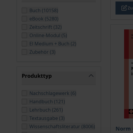
filter
Zu
verfügbare Produkte
Buch
(
10158
)
verfügbare Produkte
eBook
(
5280
)
verfügbare Produkte
Zeitschrift
(
32
)
verfügbare Produkte
Online-Modul
(
5
)
verfügbare Produkte
El Medium + Buch
(
2
)
verfügbare Produkte
Zubehör
(
3
)
Produkttyp
filter
verfügbare Produkte
Nachschlagewerk
(
6
)
verfügbare Produkte
Handbuch
(
121
)
verfügbare Produkte
Lehrbuch
(
261
)
verfügbare Produkte
Textausgabe
(
3
)
Der Pre
verfügbare Prod
Wissenschaftsliteratur
(
8006
)
Norm u