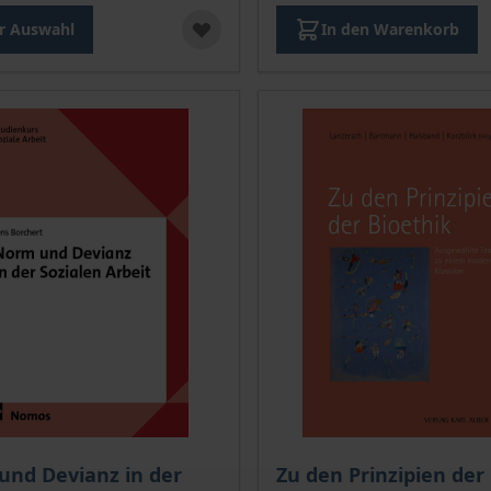
r Auswahl
In den Warenkorb
is dieses Titels richtet sich nach der gewählten Produktopt
Der Preis dieses Titels ri
ukte
nd Devianz in der
Zu den Prinzipien der