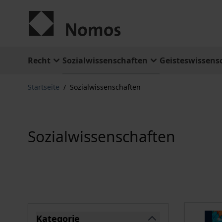
Zum Inhalt springen
Recht
Sozialwissenschaften
Geisteswissens
Startseite
/
Sozialwissenschaften
Sozialwissenschaften
Springe zu Produktliste
Kategorie