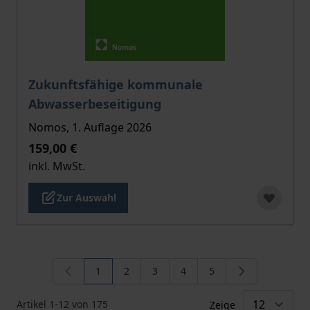
Der Preis dieses Titels richtet sich nach der gewählt
Zukunftsfähige kommunale
Abwasserbeseitigung
Nomos, 1. Auflage 2026
159,00 €
inkl. MwSt.
Zur Auswahl
1
2
3
4
5
Sie lesen gerade die Seite
Seite
Seite
Seite
Seite
Artikel
1
-
12
von
175
Zeige