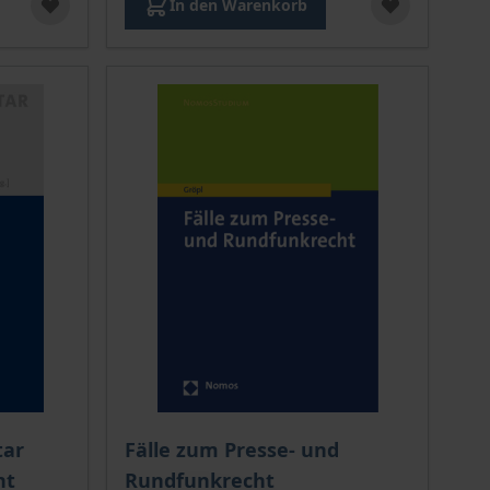
In den Warenkorb
Der Preis dieses Titels richtet sich nach de
ar
Fälle zum Presse- und
ht
Rundfunkrecht