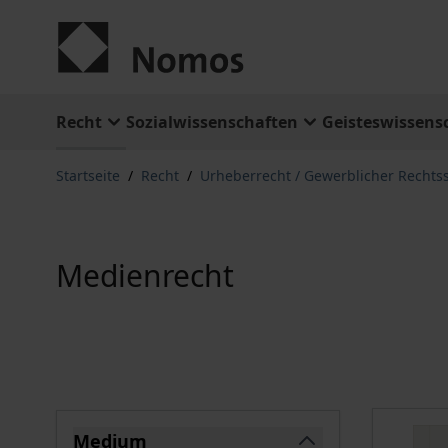
Zum Inhalt springen
Recht
Sozialwissenschaften
Geisteswissens
Startseite
/
Recht
/
Urheberrecht / Gewerblicher Rechts
Medienrecht
Springe zu Produktliste
Medium