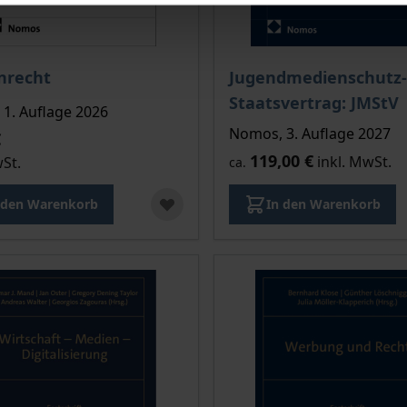
is dieses Titels richtet sich nach der gewählten Produktopt
nrecht
Jugendmedienschutz-
Staatsvertrag: JMStV
1. Auflage 2026
Nomos, 3. Auflage 2027
€
119,00 €
inkl. MwSt.
wSt.
ca.
 den Warenkorb
In den Warenkorb