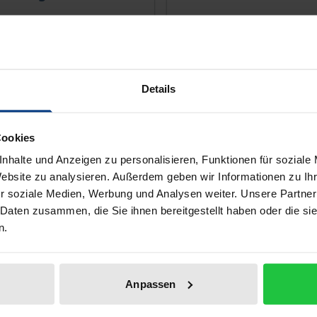
2. Auflage 2021
Nomos, 4. Auflage 2021
 €
198,00 €
inkl. MwSt.
inkl. MwSt.
Details
 den Warenkorb
In den Warenkorb
Cookies
nhalte und Anzeigen zu personalisieren, Funktionen für soziale
Website zu analysieren. Außerdem geben wir Informationen zu I
r soziale Medien, Werbung und Analysen weiter. Unsere Partner
 Daten zusammen, die Sie ihnen bereitgestellt haben oder die s
n.
Anpassen