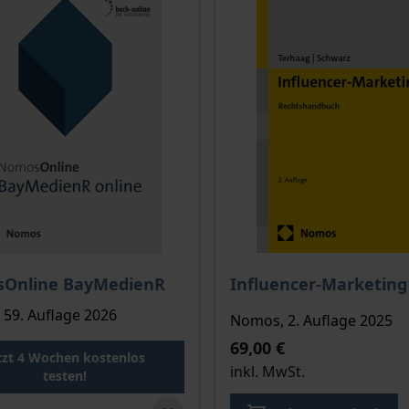
Der Preis dieses Titels ri
Online BayMedienR
Influencer-Marketing
59. Auflage 2026
Nomos, 2. Auflage 2025
69,00 €
kte
tzt 4 Wochen kostenlos
inkl. MwSt.
testen!