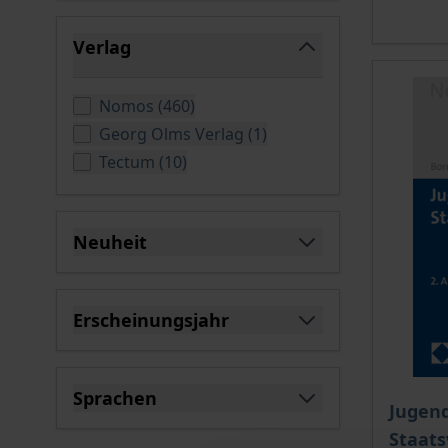
Verlag
filter
verfügbare Produkte
Nomos
(
460
)
verfügbare Produkte
Georg Olms Verlag
(
1
)
verfügbare Produkte
Tectum
(
10
)
Neuheit
filter
Erscheinungsjahr
filter
Sprachen
Jugen
filter
Staats