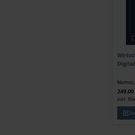
Der Pre
Wirtsc
Digita
Nomos, 
249,00
inkl. M
Zu