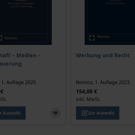
is dieses Titels richtet sich nach der gewählten Produktopt
Der Preis dieses Titels ri
haft – Medien –
Werbung und Recht
lisierung
1. Auflage 2025
Nomos, 1. Auflage 2023
 €
154,00 €
wSt.
inkl. MwSt.
r Auswahl
Zur Auswahl