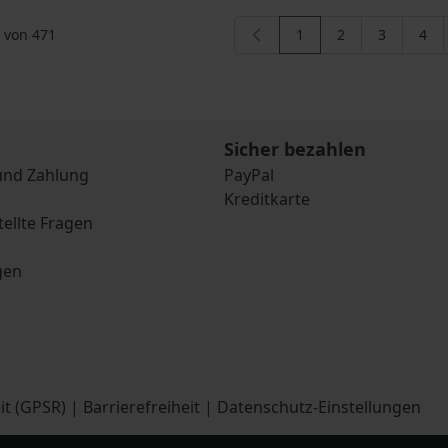
von
471
1
2
3
4
Sie lesen gerade die S
Seite
Seite
Seit
Sicher bezahlen
und Zahlung
PayPal
Kreditkarte
tellte Fragen
gen
it (GPSR)
|
Barrierefreiheit
|
Datenschutz-Einstellungen