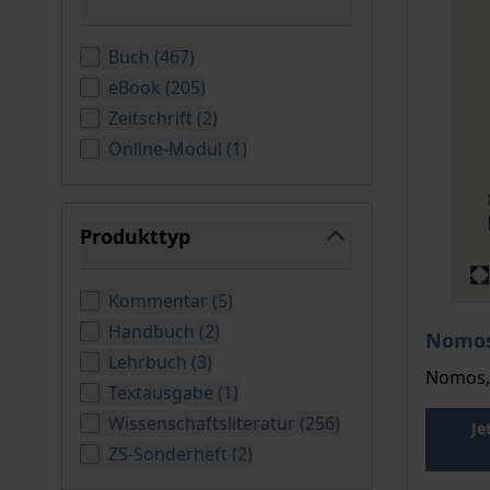
filter
verfügbare Produkte
Buch
(
467
)
verfügbare Produkte
eBook
(
205
)
verfügbare Produkte
Zeitschrift
(
2
)
verfügbare Produkte
Online-Modul
(
1
)
Produkttyp
filter
verfügbare Produkte
Kommentar
(
5
)
verfügbare Produkte
Handbuch
(
2
)
Nomos
verfügbare Produkte
Lehrbuch
(
3
)
Nomos, 
verfügbare Produkte
Textausgabe
(
1
)
verfügbare Produ
Wissenschaftsliteratur
(
256
)
Je
verfügbare Produkte
ZS-Sonderheft
(
2
)