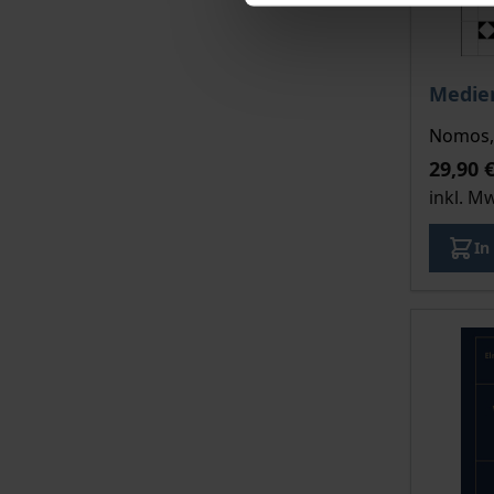
Der Pre
Medie
Nomos, 
29,90 
inkl. M
In