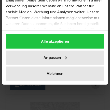
Verwendung unserer Website an unsere Partner für
soziale Medien, Werbung und Analysen weiter. Unsere
Partner führen diese Informationen möglicherweise mit
weiteren Daten zusammen, die Sie ihnen bereitgestellt
haben oder die sie im Rahmen Ihrer Nutzung der Dienste
gesammelt haben.
Der Preis dieses Titels richtet sich nach der gewählt
Alle akzeptieren
Intertextualität und Quellenrezeption in
Julian Apostatas „Caesares“
Anpassen
Tectum, 1. Auflage 2024
64,00 €
inkl. MwSt.
Ablehnen
Zur Auswahl