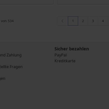
von
534
1
2
3
4
Sie lesen gerade die S
Seite
Seite
Seit
Sicher bezahlen
und Zahlung
PayPal
Kreditkarte
tellte Fragen
gen