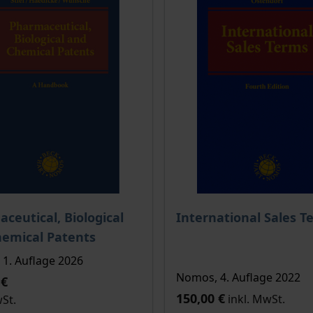
ukte
is dieses Titels richtet sich nach der gewählten Produktopt
ceutical, Biological
International Sales T
emical Patents
1. Auflage 2026
Nomos, 4. Auflage 2022
 €
150,00 €
inkl. MwSt.
wSt.