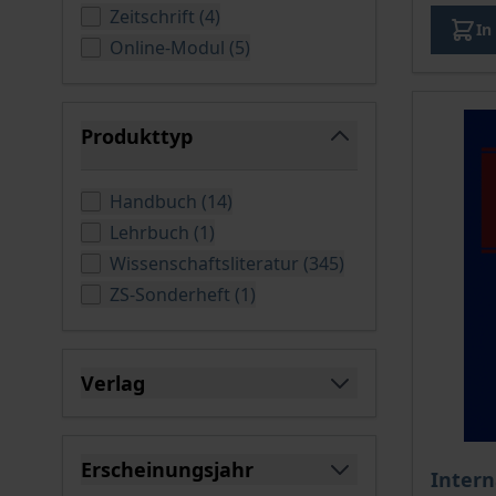
verfügbare Produkte
Zeitschrift
(
4
)
In
verfügbare Produkte
Online-Modul
(
5
)
Produkttyp
filter
verfügbare Produkte
Handbuch
(
14
)
verfügbare Produkte
Lehrbuch
(
1
)
verfügbare Produ
Wissenschaftsliteratur
(
345
)
verfügbare Produkte
ZS-Sonderheft
(
1
)
Verlag
filter
Erscheinungsjahr
Intern