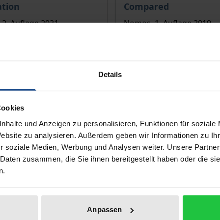
ation
Compared
2. Auflage 2021
Nomos, 1. Auflage 2019
 €
150,00 €
inkl. MwSt.
inkl. MwSt.
 den Warenkorb
In den Warenkorb
Details
Cookies
nhalte und Anzeigen zu personalisieren, Funktionen für soziale
Website zu analysieren. Außerdem geben wir Informationen zu I
r soziale Medien, Werbung und Analysen weiter. Unsere Partner
 Daten zusammen, die Sie ihnen bereitgestellt haben oder die s
n.
Anpassen