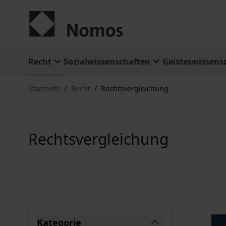
Zum Inhalt springen
Recht
Sozialwissenschaften
Geisteswissens
Startseite
/
Recht
/
Rechtsvergleichung
Rechtsvergleichung
Springe zu Produktliste
Kategorie