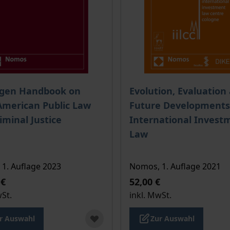
is dieses Titels richtet sich nach der gewählten Produktopt
Der Preis dieses Titels ri
ngen Handbook on
Evolution, Evaluation
American Public Law
Future Developments
iminal Justice
International Invest
Law
1. Auflage 2023
Nomos, 1. Auflage 2021
 €
52,00 €
wSt.
inkl. MwSt.
r Auswahl
Zur Auswahl