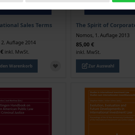
Der Preis dieses Titels ri
ational Sales Terms
The Spirit of Corpora
Nomos, 1. Auflage 2013
2. Auflage 2014
85,00 €
 €
inkl. MwSt.
inkl. MwSt.
 den Warenkorb
Zur Auswahl