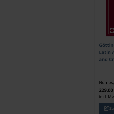
Der Pre
Götti
Latin 
and Cr
Nomos, 
229,00
inkl. M
Zu