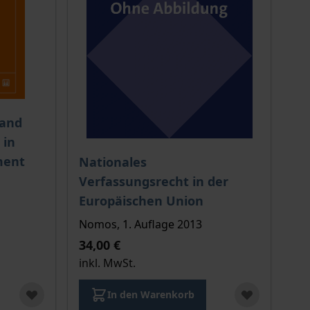
ion auf der Produktdetailseite
chtet sich nach der gewählten Produktoption auf der Produkt
 and
 in
Der Preis dieses Titels richtet sich nach de
ment
Nationales
Verfassungsrecht in der
Europäischen Union
Nomos, 1. Auflage 2013
34,00 €
inkl. MwSt.
In den Warenkorb