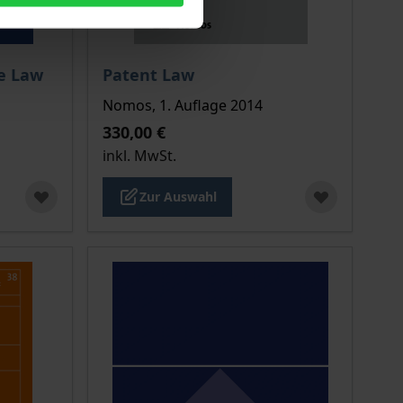
chtet sich nach der gewählten Produktoption auf der Produkt
Der Preis dieses Titels richtet sich nach de
te Law
Patent Law
Nomos, 1. Auflage 2014
330,00 €
inkl. MwSt.
Zur Auswahl