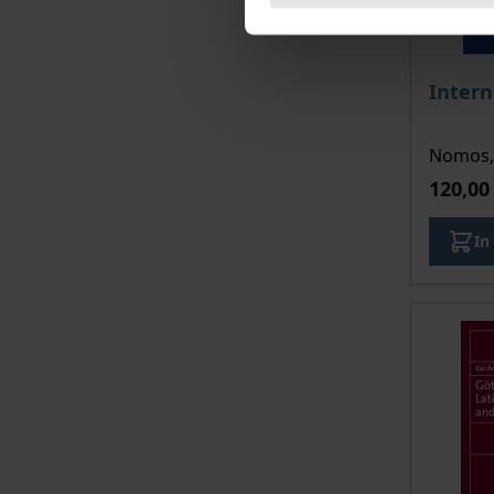
Intern
Nomos, 
120,00
In