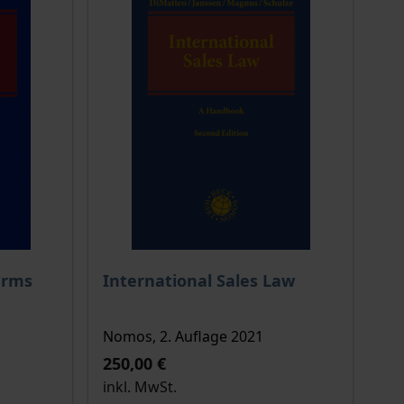
ion auf der Produktdetailseite
Der Preis dieses Titels richtet sich nach de
erms
International Sales Law
Nomos, 2. Auflage 2021
250,00 €
inkl. MwSt.