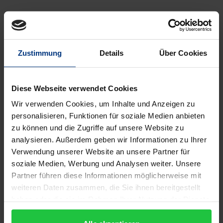
sondern auch anspruchsvoll-unterhaltende Einblicke
in ihre kulturgeschichtlichen
Entstehungsbedingungen. Es geht u.a. um die Rolle
Zustimmung
Details
Über Cookies
des musizierenden und komponierenden Adels in
Wien. Kurzbiographien eröffnen anschaulich
verschiedene Aspekte im Blick auf das kulturelle
Diese Webseite verwendet Cookies
Leben in Wien um 1800, auch unter
Wir verwenden Cookies, um Inhalte und Anzeigen zu
Berücksichtigung der sozialen und kulturellen
personalisieren, Funktionen für soziale Medien anbieten
Umbrüche. Die Entwicklung vom Dilettanten-
zu können und die Zugriffe auf unsere Website zu
analysieren. Außerdem geben wir Informationen zu Ihrer
Musiker zum Berufsmusiker gehört ebenso zu
Verwendung unserer Website an unsere Partner für
dieser Thematik wie die Entfaltung der
soziale Medien, Werbung und Analysen weiter. Unsere
Konzertpraxis vom privaten Salon zum öffentlichen
Partner führen diese Informationen möglicherweise mit
Konzert oder Beethovens Komponistenexistenz
weiteren Daten zusammen, die Sie ihnen bereitgestellt
zwischen adeligem Mäzenatentum und finanzieller
haben oder die sie im Rahmen Ihrer Nutzung der Dienste
Unabhängigkeit. Im zweiten Teil werden alle 16
gesammelt haben.