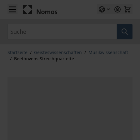
Zum Inhalt springen
Suche
Startseite
/
Geisteswissenschaften
/
Musikwissenschaft
/
Beethovens Streichquartette