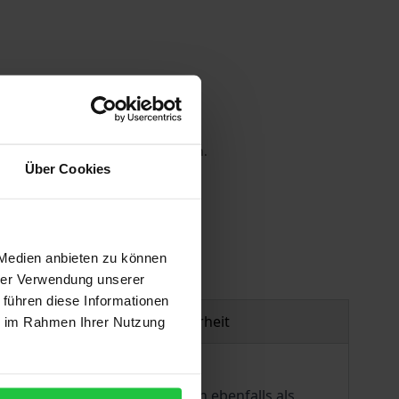
 die MwSt. an der Kasse variieren.
Über Cookies
gen
 Medien anbieten zu können
hrer Verwendung unserer
 führen diese Informationen
Produktsicherheit
ie im Rahmen Ihrer Nutzung
risches Œuvre, in dem er sich ebenfalls als