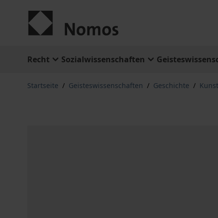
Zum Inhalt springen
Recht
Sozialwissenschaften
Geisteswissens
Startseite
/
Geisteswissenschaften
/
Geschichte
/
Kunst