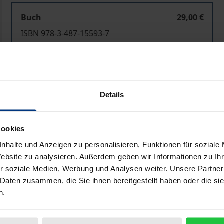
Buch
29,00 €
ISBN 978-3-487-15593-7
Lieferbar
Preisangaben inkl. MwSt. Abhängig von der Lieferadresse kann
Details
In den Warenkorb
Zur Wunschliste hinzufü
Cookies
Hinweise zu Versandkosten
nhalte und Anzeigen zu personalisieren, Funktionen für soziale
Website zu analysieren. Außerdem geben wir Informationen zu I
r soziale Medien, Werbung und Analysen weiter. Unsere Partner
Bibliografische Angaben
 Daten zusammen, die Sie ihnen bereitgestellt haben oder die s
n.
 Bildhauer der Moderne ab 1896 ein umfangreiches zeichne