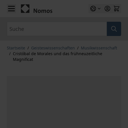
Zum Inhalt springen
Suche
Startseite
/
Geisteswissenschaften
/
Musikwissenschaft
/
Cristóbal de Morales und das frühneuzeitliche
Magnificat