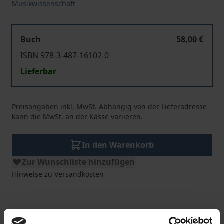
Musikwissenschaft
Buch
58,00 €
ISBN 978-3-487-16102-0
Lieferbar
Preisangaben inkl. MwSt. Abhängig von der Lieferadresse
kann die MwSt. an der Kasse variieren.
In den Warenkorb
Zur Wunschliste hinzufügen
Hinweise zu Versandkosten