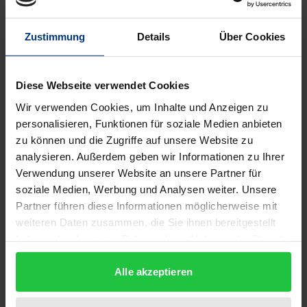
Beschreibung
Zustimmung
Details
Über Cookies
In einer kirchenpolitisch aufgeladenen Zeit, die im
Norden Europas in der Spaltung der Kirche gipfelte,
widmete sich der katholisch-marianisch geprägte
Diese Webseite verwendet Cookies
Cristóbal de Morales dem Magnificat. Die polyphone
Wir verwenden Cookies, um Inhalte und Anzeigen zu
Vertonung von Marias Lobgesang aus Lukas 1, 46b-
personalisieren, Funktionen für soziale Medien anbieten
55 bestimmte zusammen mit Messvertonungen und
zu können und die Zugriffe auf unsere Website zu
analysieren. Außerdem geben wir Informationen zu Ihrer
Motetten das kirchenmusikalische Repertoire des
Verwendung unserer Website an unsere Partner für
16. Jahrhunderts. In diesem Zusammenhang weisen
soziale Medien, Werbung und Analysen weiter. Unsere
die Magnificat von Morales einen außerordentlich
Partner führen diese Informationen möglicherweise mit
hohen Verbreitungsgrad auf: Mindestens eine
weiteren Daten zusammen, die Sie ihnen bereitgestellt
Vertonung seines 1545 in Venedig im Druck
haben oder die sie im Rahmen Ihrer Nutzung der Dienste
erschienenen Zyklus war bereits im 16. Jahrhundert
gesammelt haben.
Alle akzeptieren
in zahlreichen europäischen und
(süd-)amerikanischen Bibliotheken und Archiven zu