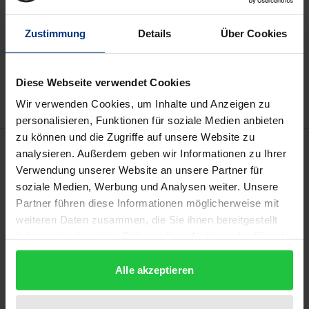
Zustimmung
Details
Über Cookies
In den Warenkorb
Zur Wunschliste hinzufügen
Hinweise zu Versandkosten
Diese Webseite verwendet Cookies
Wir verwenden Cookies, um Inhalte und Anzeigen zu
personalisieren, Funktionen für soziale Medien anbieten
zu können und die Zugriffe auf unsere Website zu
Beschreibung
analysieren. Außerdem geben wir Informationen zu Ihrer
Verwendung unserer Website an unsere Partner für
soziale Medien, Werbung und Analysen weiter. Unsere
Das Buch bietet eine juristische Analyse des
Partner führen diese Informationen möglicherweise mit
kolumbianischen Friedensprozesses mit einem
weiteren Daten zusammen, die Sie ihnen bereitgestellt
konkreten Normvorschlag zum Umgang mit den im
haben oder die sie im Rahmen Ihrer Nutzung der Dienste
bewaffneten Konflikt begangenen Straftaten.
gesammelt haben.
Johann Melchior Raiser führt zunächst in
Alle akzeptieren
Grundlagen des Opportunitätsprinzips auf
deutscher sowie internationaler Ebene ein. Es folgt