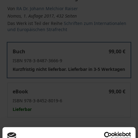
Von
RA Dr. Johann Melchior Raiser
Nomos, 1. Auflage 2017, 432 Seiten
Das Werk ist Teil der Reihe
Schriften zum Internationalen
und Europäischen Strafrecht
Das Opportunitätsprinzip im kolumbianischen Friedens
Buch
99,00 €
ISBN 978-3-8487-3666-9
Kurzfristig nicht lieferbar. Lieferbar in 3-5 Werktagen
Das Opportunitätsprinzip im kolumbianischen Friedens
eBook
99,00 €
ISBN 978-3-8452-8019-6
Lieferbar
Preisangaben inkl. MwSt. Abhängig von der Lieferadresse
kann die MwSt. an der Kasse variieren.