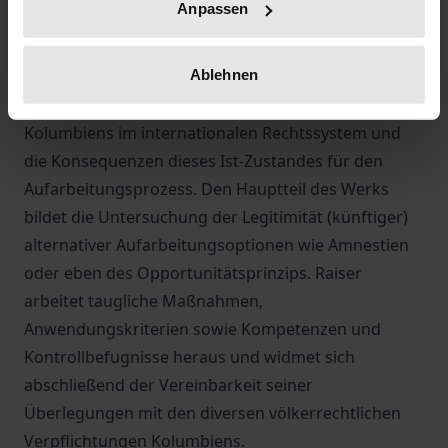
Anpassen
eine Darstellung der historischen Hintergründe des
kolumbianischen Friedensprozesses und der
Ablehnen
Geltung des Opportunitätsgrundsatzes in
Kolumbien. Der Autor betrachtet ferner die Stellung
Kolumbiens im internationalen Rechtssystem und
die Konsequenzen dieses Ist-Zustandes für den
Aufarbeitungsprozess. Den Hauptteil des Werks
bildet die Untersuchung der Legitimität (künftiger)
alternativer Aufarbeitungsoptionen wie Amnestien
oder eben des Opportunitätsprinzips. Raiser
arbeitet taugliche Maßnahmen,
Anwendungskriterien sowie Kompetenzen und
Kontrollbefugnisse heraus und widmet sich
abschließend der Vereinbarkeit seiner
Überlegungen mit den diversen völkerrechtlichen
Verpflichtungen Kolumbiens.