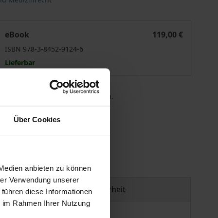
e lege ferenda
Das Recht der Reproduktionsmedizin de lege lata und de le
eBook
119,00 €
ISBN 978-3-8452-9124-6
Lieferbar
 die MwSt. an der Kasse variieren.
Über Cookies
gen
 Medien anbieten zu können
hrer Verwendung unserer
Produktsicherheit
 führen diese Informationen
ie im Rahmen Ihrer Nutzung