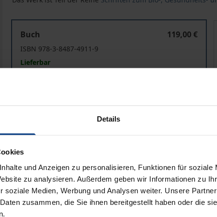
Das Recht der Reproduktionsmedizin de lege lata und d
Buch
119,00 €
ISBN 978-3-8487-4911-9
Lieferbar
Preisangaben inkl. MwSt. Abhängig von der Lieferadresse kann
Details
In den Warenkorb
Zur Wunschliste hinzufü
Hinweise zu Versandkosten
Cookies
nhalte und Anzeigen zu personalisieren, Funktionen für soziale
Website zu analysieren. Außerdem geben wir Informationen zu I
Bibliografische Angaben
r soziale Medien, Werbung und Analysen weiter. Unsere Partner
 Daten zusammen, die Sie ihnen bereitgestellt haben oder die s
n.