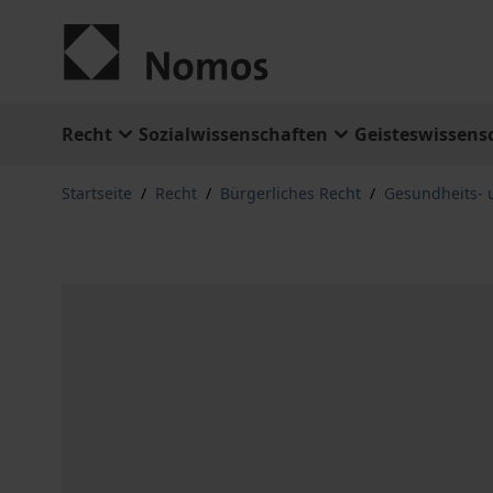
Zum Inhalt springen
Recht
Sozialwissenschaften
Geisteswissens
Startseite
/
Recht
/
Bürgerliches Recht
/
Gesundheits- 