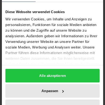
Diese Arbeit behandelt die Frage, ob in einer
Diese Webseite verwendet Cookies
Notstandssituation ein Mensch getötet werden darf,
Wir verwenden Cookies, um Inhalte und Anzeigen zu
um das Leben eines anderen Menschen zu retten.
personalisieren, Funktionen für soziale Medien anbieten
zu können und die Zugriffe auf unsere Website zu
Strafrechtlich handelt es sich dabei um das Problem
analysieren. Außerdem geben wir Informationen zu Ihrer
des sogenannten Lebensnotstandes. Darf etwa ein
Verwendung unserer Website an unsere Partner für
von Terroristen gekapertes Passagierflugzeug
soziale Medien, Werbung und Analysen weiter. Unsere
abgeschossen und dürfen unschuldige Menschen
Partner führen diese Informationen möglicherweise mit
getötet werden, um die Menschen am Boden zu
weiteren Daten zusammen, die Sie ihnen bereitgestellt
retten? Nach herrschender Lehre ist die Tötung
haben oder die sie im Rahmen Ihrer Nutzung der Dienste
gesammelt haben.
eines Menschen jenseits einer Notwehrsituation
Alle akzeptieren
nicht nur rechtswidrig, sondern verstösst auch
gegen ein moralisch tief verwurzeltes
Fremdtötungstabu.
Anpassen
Ausgehend von konkreten Fällen, wird die Thematik
grundlegend aufgerollt und ein eigener,