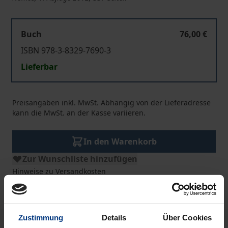
Buch
76,00 €
ISBN 978-3-8329-7690-3
Lieferbar
Preisangaben inkl. MwSt. Abhängig von der Lieferadresse
kann die MwSt. an der Kasse variieren.
In den Warenkorb
Zur Wunschliste hinzufügen
Hinweise zu Versandkosten
Zustimmung
Details
Über Cookies
Beschreibung