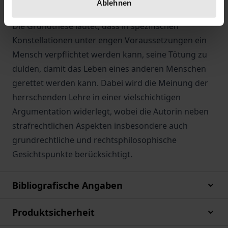
Ablehnen
vertragstheoretischer Lösungsvorschlag entwickelt.
Die Grundthese lautet, dass in spezifischen
Konstellationen unter engen Voraussetzungen ein
Mensch verpflichtet werden kann, seine Tötung zu
dulden, damit das Leben eines anderen Menschen
gerettet werden kann. Dabei wird die Meinung der
herrschenden Lehre in einer vielschichtigen
Argumentation widerlegt, wobei die Autorin neben
strafrechtlichen Aspekten insbesondere auch
grundrechtliche und rechtsphilosophische
Gesichtspunkte berücksichtigt.
Bibliografische Angaben
Produktsicherheit