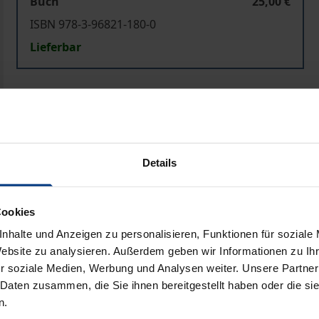
Buch
25,00 €
ISBN 978-3-96821-180-0
Lieferbar
Preisangaben inkl. MwSt. Abhängig von der Lieferadresse kann
In den Warenkorb
Zur Wunschliste hinzufü
Hinweise zu Versandkosten
Details
Cookies
Bibliografische Angaben
nhalte und Anzeigen zu personalisieren, Funktionen für soziale
Website zu analysieren. Außerdem geben wir Informationen zu I
r soziale Medien, Werbung und Analysen weiter. Unsere Partner
 Daten zusammen, die Sie ihnen bereitgestellt haben oder die s
ktur« im strengen Sinne des Wortes nie gegeben. Die Bauku
n.
ienischen Vorbildern, sondern nutzte eine literarische Quel