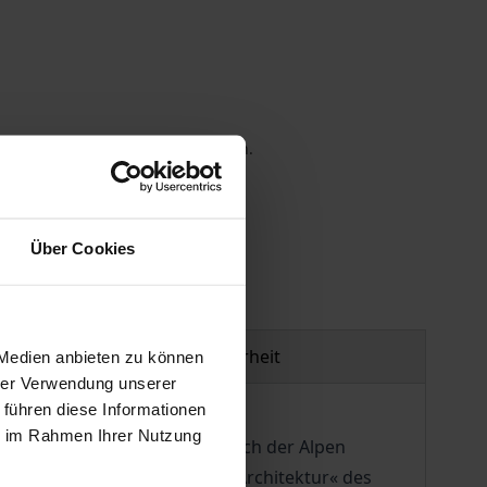
 die MwSt. an der Kasse variieren.
gen
Über Cookies
Produktsicherheit
 Medien anbieten zu können
hrer Verwendung unserer
 führen diese Informationen
ie im Rahmen Ihrer Nutzung
nst der frühen Neuzeit nördlich der Alpen
le: »Die Zehn Bücher über die Architektur« des