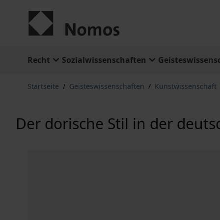
Zum Inhalt springen
Recht
Sozialwissenschaften
Geisteswissens
Startseite
/
Geisteswissenschaften
/
Kunstwissenschaft
Der dorische Stil in der deu