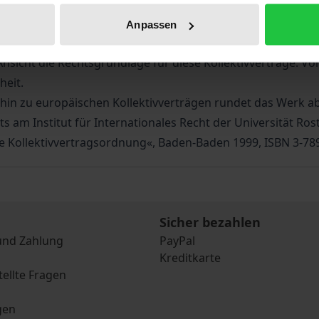
ng, es gebe keinen Bedarf für solche Kollektivverträge u.a.
Anpassen
lektivverhandlungen. In Art. 4 des Maastrichter Abkommens
Ansicht die Rechtsgrundlage für diese Kollektivverträge. Vo
heit.
hin zu europäischen Kollektivverträgen rundet das Werk ab
 am Institut für Internationales Recht der Universität Ros
 Kollektivvertragsordnung«, Baden-Baden 1999, ISBN 3-7890
Sicher bezahlen
und Zahlung
PayPal
Kreditkarte
tellte Fragen
gen