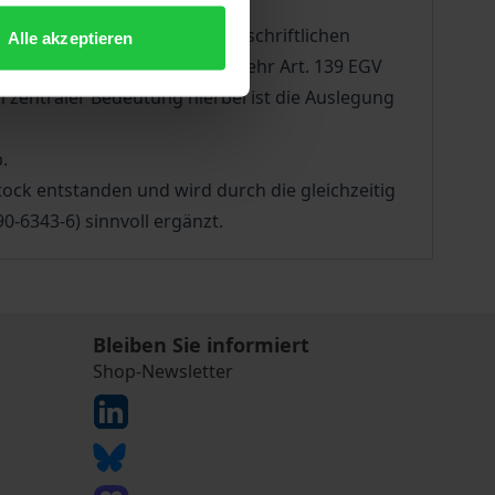
 anhand der Ergebnisse einer schriftlichen
Alle akzeptieren
 über die Sozialpolitik (nunmehr Art. 139 EGV
n zentraler Bedeutung hierbei ist die Auslegung
.
tock entstanden und wird durch die gleichzeitig
-6343-6) sinnvoll ergänzt.
Bleiben Sie informiert
Shop-Newsletter