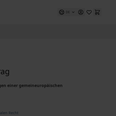
DE
rag
gen einer gemeineuropäischen
nalen Recht