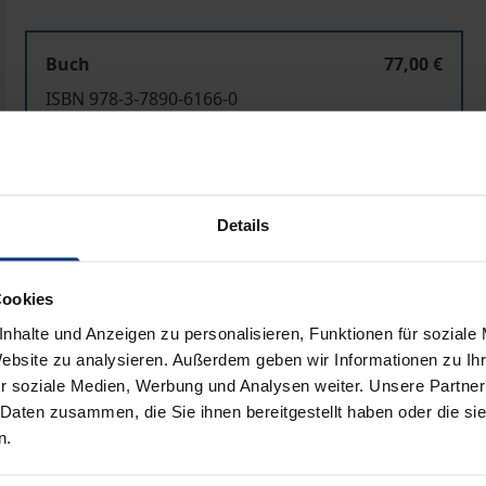
Buch
77,00 €
ISBN 978-3-7890-6166-0
Nicht lieferbar
In den Warenkorb
Zur Wunschliste hinzufü
Details
Hinweise zu Versandkosten
Cookies
nhalte und Anzeigen zu personalisieren, Funktionen für soziale
Website zu analysieren. Außerdem geben wir Informationen zu I
Bibliografische Angaben
r soziale Medien, Werbung und Analysen weiter. Unsere Partner
 Daten zusammen, die Sie ihnen bereitgestellt haben oder die s
n.
en Integration Europas stellt sich immer dringender die 