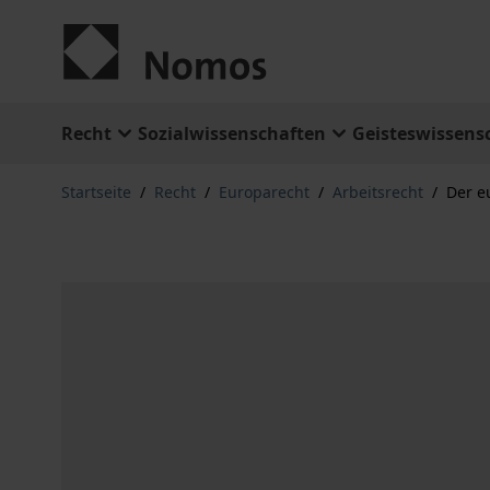
Zum Inhalt springen
Recht
Sozialwissenschaften
Geisteswissens
Startseite
/
Recht
/
Europarecht
/
Arbeitsrecht
/
Der e