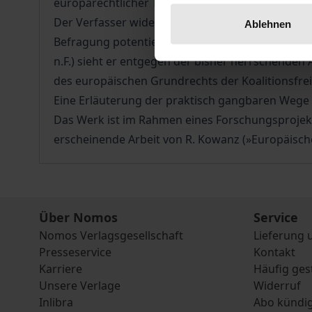
europarechtlicher Tarifverträge.
Der Verfasser widerlegt die verbreitete Behauptu
Ablehnen
Befragung potentieller Akteure europäischer Kol
n.F.) sieht er entgegen der bisher herrschenden 
des europäischen Grundrechts der Koalitionsfrei
Eine Erläuterung der praktisch gangbaren Wege 
Das Werk ist im Rahmen eines Forschungsprojekts
erscheinende Arbeit von R. Kowanz (»Europäische
Über Nomos
Service
Nomos Verlagsgesellschaft
Lieferung 
Presseservice
Kontakt
Karriere
Häufig ges
Unsere Verlage
Widerruf
Inlibra
Abo kündi