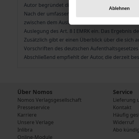
Autor begründet die Begrenzung des Schutzes au
Ablehnen
Nach der umfassenden Erörterung des Verhältnis
zwischen dem Ausländer und der staatlichen Sou
Auslegung des Art. 8 I EMRK ein. Das Ergebnis d
Zusätzlich gibt er einen Überblick über die sich
Vorschriften des deutschen Aufenthaltsgesetzes 
Abschließend empfiehlt der Autor, die derzeit b
Über Nomos
Service
Nomos Verlagsgesellschaft
Lieferung 
Presseservice
Kontakt
Karriere
Häufig ges
Unsere Verlage
Widerruf
Inlibra
Abo kündi
Online-Module