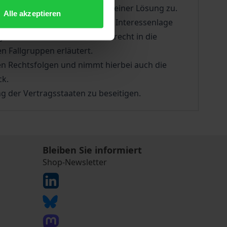
isher offen gelassene Frage einer Lösung zu.
Alle akzeptieren
asser zur Verdeutlichung der Interessenlage
 zwischen Besuchs- und Gastrecht in die
n Fallgruppen erläutert.
den Rechtsfolgen und nimmt hierbei auch die
ck.
g der Vertragsstaaten zu beseitigen.
Bleiben Sie informiert
Shop-Newsletter