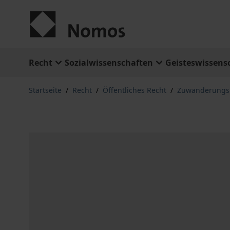
Zum Inhalt springen
Recht
Sozialwissenschaften
Geisteswissens
Startseite
/
Recht
/
Öffentliches Recht
/
Zuwanderungsr