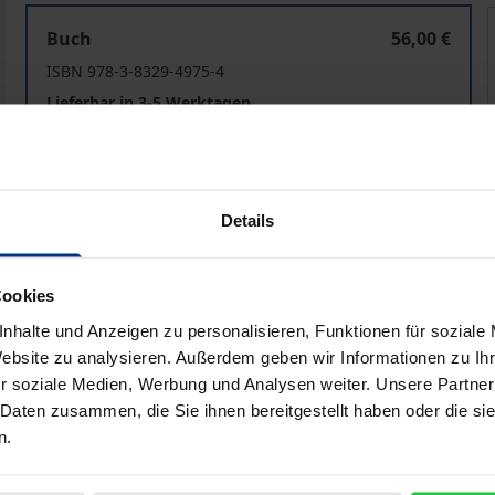
Der Schutz sozialer Bindungen von Ausländern
Buch
56,00 €
ISBN 978-3-8329-4975-4
Lieferbar in 3-5 Werktagen
Preisangaben inkl. MwSt. Abhängig von der Lieferadresse kann
Details
In den Warenkorb
Zur Wunschliste hinzufü
Hinweise zu Versandkosten
Cookies
nhalte und Anzeigen zu personalisieren, Funktionen für soziale
Website zu analysieren. Außerdem geben wir Informationen zu I
r soziale Medien, Werbung und Analysen weiter. Unsere Partner
bliografische Angaben
Rezensionen
 Daten zusammen, die Sie ihnen bereitgestellt haben oder die s
n.
ngen (Verwurzelung) von Ausländern durch Art. 8 EMRK hat