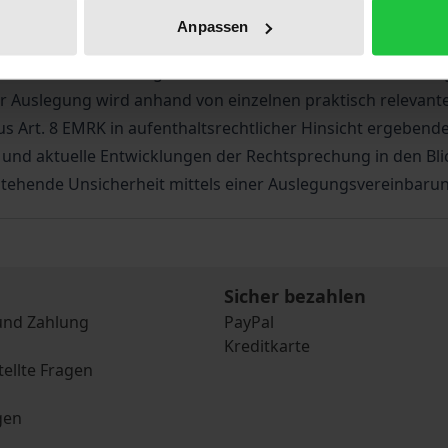
f rechtmäßige Aufenthalte und führt damit die vom EGMR b
Anpassen
ses von EMRK und innerstaatlichem Recht bezieht der Verf
veränität des Vertragsstaates die Kantsche Unterscheidung
er Auslegung wird anhand von einzelnen praktisch relevante
 aus Art. 8 EMRK in aufenthaltsrechtlicher Hinsicht ergeben
und aktuelle Entwicklungen der Rechtsprechung in den Bli
estehende Unsicherheit mittels einer Auslegungsvereinbarun
Sicher bezahlen
und Zahlung
PayPal
Kreditkarte
tellte Fragen
gen