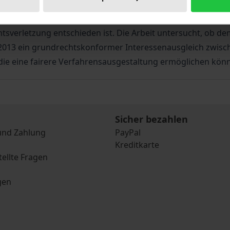
 Rechteinhabern hierbei ein wirkungsvolles rechtliches In
dass vermeintlich gefälschte Waren für einen längerfristi
htsverletzung entschieden ist. Die Arbeit untersucht, ob d
/2013 ein grundrechtskonformer Interessenausgleich zwis
 die eine fairere Verfahrensausgestaltung ermöglichen kön
Sicher bezahlen
und Zahlung
PayPal
Kreditkarte
tellte Fragen
gen