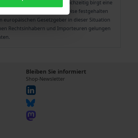
strument zur Verfügung. Gleichzeitig birgt eine
gen Zeitraum unberechtigterweise festgehalten
em europäischen Gesetzgeber in dieser Situation
chen Rechtsinhabern und Importeuren gelungen
nten.
Bleiben Sie informiert
Shop-Newsletter