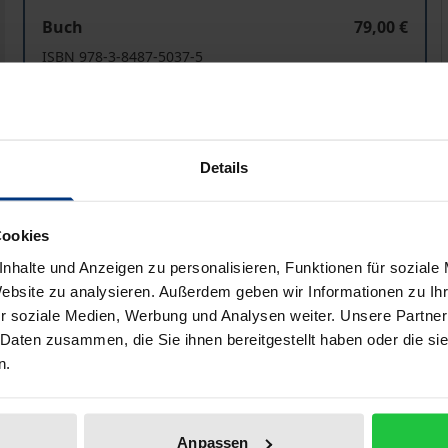
Die Grenzbeschlagnahme nach der Verordnung (EU) Nr. 
Buch
79,00 €
ISBN 978-3-8487-5037-5
Lieferbar in 3-5 Werktagen
Preisangaben inkl. MwSt. Abhängig von der Lieferadresse kann
Details
In den Warenkorb
Zur Wunschliste hinzufü
Cookies
Hinweise zu Versandkosten
nhalte und Anzeigen zu personalisieren, Funktionen für soziale
Website zu analysieren. Außerdem geben wir Informationen zu I
r soziale Medien, Werbung und Analysen weiter. Unsere Partner
 Daten zusammen, die Sie ihnen bereitgestellt haben oder die s
liografische Angaben
Zusatzmaterial
n.
tszweige mehr denn je vor enorme wirtschaftliche Herausfor
Anpassen