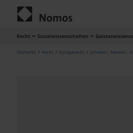
Zum Inhalt springen
Recht
Sozialwissenschaften
Geisteswissens
Startseite
/
Recht
/
Europarecht
/
Urheber-, Marken-, P