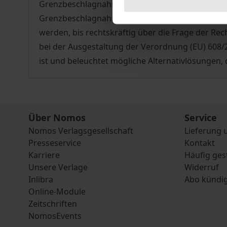
Grenzbeschlagnahme durch die Zollbehörden steht
Grenzbeschlagnahme für Importeure die Gefahr, 
werden, bis rechtskräftig über die Frage der Rec
bei der Ausgestaltung der Verordnung (EU) 608
ist und beleuchtet mögliche Alternativlösungen,
Über Nomos
Service
Nomos Verlagsgesellschaft
Lieferung 
Presseservice
Kontakt
Karriere
Häufig ges
Unsere Verlage
Widerruf
Inlibra
Abo kündi
Online-Module
Zeitschriften
NomosEvents