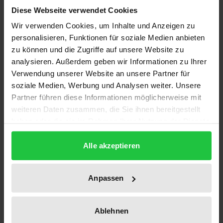
Auftraggeber als auch für spätere Erwerber.
Diese Webseite verwendet Cookies
Nach einer Bestandsaufnahme über Geschichte und
Wir verwenden Cookies, um Inhalte und Anzeigen zu
Bedeutung der Kunstexpertisen angesichts einer
personalisieren, Funktionen für soziale Medien anbieten
zu können und die Zugriffe auf unsere Website zu
Rechtsprechung, die die Imitation eines
analysieren. Außerdem geben wir Informationen zu Ihrer
persönlichen Stiles durch Dritte ermöglicht,
Verwendung unserer Website an unsere Partner für
beschreibt das Werk die Aufgaben des
soziale Medien, Werbung und Analysen weiter. Unsere
Kunstsachverständigen sowie die im einzelnen zur
Partner führen diese Informationen möglicherweise mit
Verfügung stehenden Zuschreibungsmethoden, die
weiteren Daten zusammen, die Sie ihnen bereitgestellt
sich grob in Stilkritik und technisch-
haben oder die sie im Rahmen Ihrer Nutzung der Dienste
gesammelt haben.
naturwissenschaftliche Methoden einteilen lassen.
Alle akzeptieren
Es werden dabei die Sorgfaltsstandards
herausgearbeitet, denen er genügen muß. An die
vertraglichen Ansprüche des Auftraggebers aus
Anpassen
positiver Vertragsverletzung schließen sich die
Möglichkeiten einer Haftungsbegrenzung an, der
Ablehnen
bei Verwendung von AGB enge Grenzen gesetzt