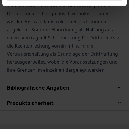
sind. Im folgenden wird die Haftung gegenüber
Dritten zunächst dogmatisch verankert. Dabei
werden Vertragskonstruktionen als Fiktionen
abgelehnt. Statt der Einordnung als Haftung aus
einem Vertrag mit Schutzwirkung für Dritte, wie sie
die Rechtsprechung vornimmt, wird die
Vertrauenshaftung als Grundlage der Dritthaftung
herausgearbeitet, wobei die Voraussetzungen und
ihre Grenzen im einzelnen dargelegt werden.
Bibliografische Angaben
Produktsicherheit