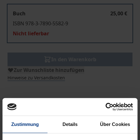
Buch
25,00 €
ISBN 978-3-7890-5582-9
Nicht lieferbar
In den Warenkorb
Zur Wunschliste hinzufügen
Hinweise zu Versandkosten
Beschreibung
Zustimmung
Details
Über Cookies
Fehlerhafte Kunstexpertisen haben erhebliche
wirtschaftliche Auswirkungen sowohl für den