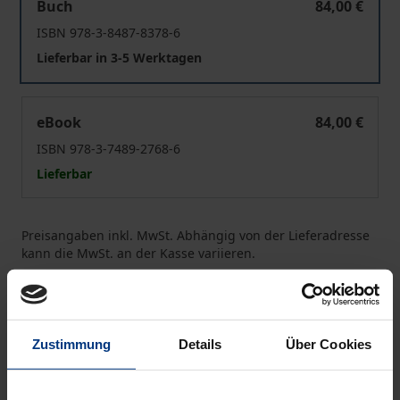
Buch
84,00 €
ISBN 978-3-8487-8378-6
Lieferbar in 3-5 Werktagen
Die Kopftuchdebatte
eBook
84,00 €
ISBN 978-3-7489-2768-6
Lieferbar
Preisangaben inkl. MwSt. Abhängig von der Lieferadresse
kann die MwSt. an der Kasse variieren.
In den Warenkorb
Zur Wunschliste hinzufügen
Zustimmung
Details
Über Cookies
Hinweise zu Versandkosten