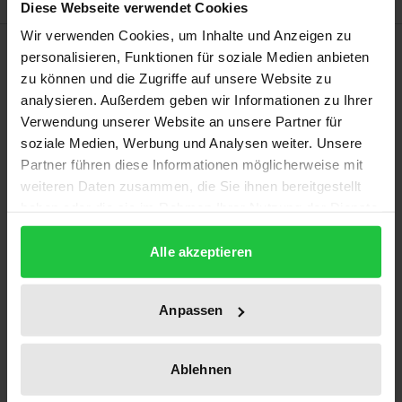
Diese Webseite verwendet Cookies
Wir verwenden Cookies, um Inhalte und Anzeigen zu
Beschreibung
personalisieren, Funktionen für soziale Medien anbieten
zu können und die Zugriffe auf unsere Website zu
Das Werk behandelt das Tragen eines Kopftuchs
analysieren. Außerdem geben wir Informationen zu Ihrer
Verwendung unserer Website an unsere Partner für
durch Lehrerinnen und Schülerinnen, in der
soziale Medien, Werbung und Analysen weiter. Unsere
öffentlichen Verwaltung und in der Justiz. Eingehend
Partner führen diese Informationen möglicherweise mit
behandelt werden die Interpretation des
weiteren Daten zusammen, die Sie ihnen bereitgestellt
muslimischen Kopftuchs (Symbol der
haben oder die sie im Rahmen Ihrer Nutzung der Dienste
Unterdrückung von Frauen und des politischen
gesammelt haben.
Islam?) und das Neutralitätsgebot aus
Alle akzeptieren
verfassungsrechtlicher und sozialwissenschaftlicher
Sicht. Untersucht wird die Entwicklung des
Anpassen
laizistischen Modells in Frankreich und der Versuch
einer Übertragung dieses Modells auf Deutschland
Ablehnen
(Berliner Neutralitätsgesetz, Verbot des Kopftuchs