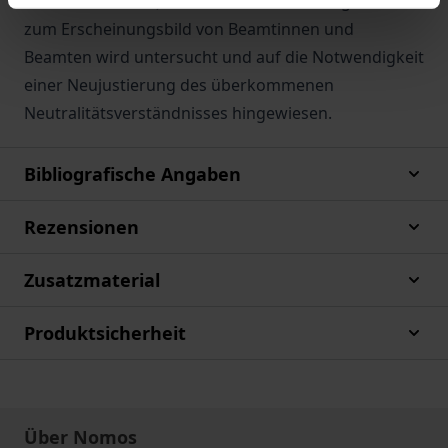
von Schülerinnen). Auch das neue Bundesgesetz
zum Erscheinungsbild von Beamtinnen und
Beamten wird untersucht und auf die Notwendigkeit
einer Neujustierung des überkommenen
Neutralitätsverständnisses hingewiesen.
Bibliografische Angaben
Rezensionen
Zusatzmaterial
Produktsicherheit
Über Nomos