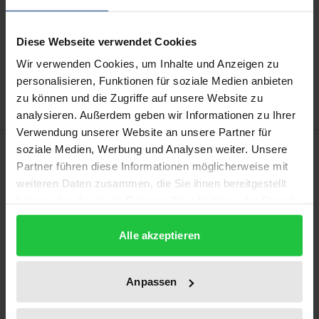
In den Warenkorb
Diese Webseite verwendet Cookies
Zur Wunschliste hinzufügen
Wir verwenden Cookies, um Inhalte und Anzeigen zu
Hinweise zu Versandkosten
personalisieren, Funktionen für soziale Medien anbieten
zu können und die Zugriffe auf unsere Website zu
analysieren. Außerdem geben wir Informationen zu Ihrer
Verwendung unserer Website an unsere Partner für
Beschreibung
soziale Medien, Werbung und Analysen weiter. Unsere
Partner führen diese Informationen möglicherweise mit
weiteren Daten zusammen, die Sie ihnen bereitgestellt
Brisante Fälle, Krisen, Skandale und vielfältige
haben oder die sie im Rahmen Ihrer Nutzung der Dienste
Diskussionen – Das Verhältnis von
gesammelt haben.
Staatsanwaltschaft und Medien ist seit über 100
Alle akzeptieren
Jahren spannungsgeladen und heute mehr denn je
komplex. Erstmals arbeitet nun ein Werk die
Anpassen
Entwicklungsgeschichte von den Anfängen bis zur
Gegenwart auf und analysiert die Beziehungen aus