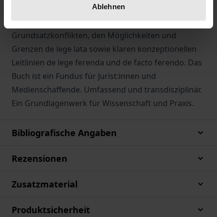
Ablehnen
den unterschiedlichen Perspektiven samt
Herausschälung von systemischen
Grundsatzkonflikten, den Möglichkeiten und
Grenzen de lege lata sowie klaren konzeptionellen
Leitlinien de lege ferenda und de facto ferendo. Das
Buch ist ein Fundus für Jurist:innen und
Medienschaffende. Umfassend und transdisziplinär.
Ein Grundlagenwerk für Wissenschaft und Praxis.
Bibliografische Angaben
Rezensionen
Zusatzmaterial
Produktsicherheit