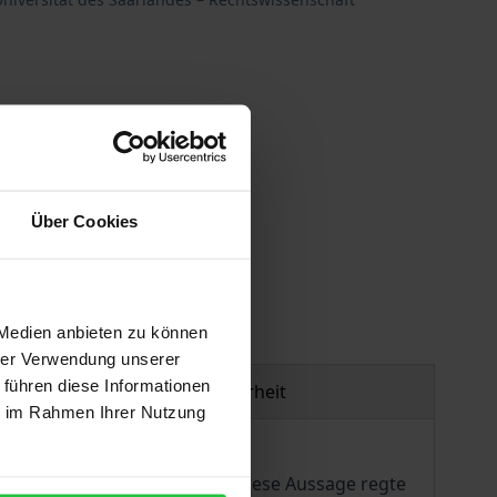
Über Cookies
gen
 Medien anbieten zu können
hrer Verwendung unserer
 führen diese Informationen
Produktsicherheit
ie im Rahmen Ihrer Nutzung
es Treffens im Februar 2000. Diese Aussage regte