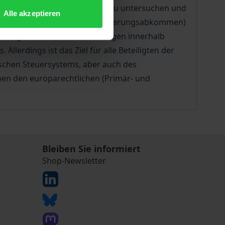
hnittstellen im Steuerbereich zu untersuchen und
Alle akzeptieren
erhandlungen und Doppelbesteuerungsabkommen)
-EU-Mitglied ist von Entscheidungen innerhalb
llerdings ist das Ziel für alle Beteiligten der
ischen Steuersystems, aber auch des
ben den europarechtlichen (Primär- und
Bleiben Sie informiert
Shop-Newsletter