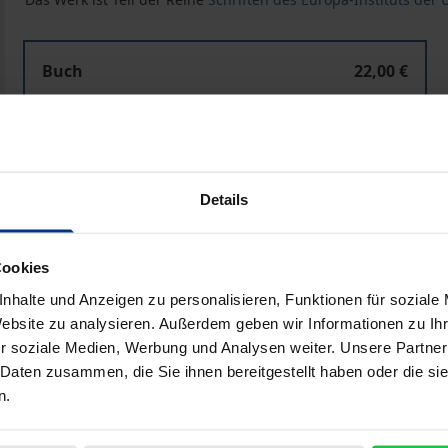
Buch
22,00 €
ISBN 978-3-7890-7686-2
Nicht lieferbar
Details
In den Warenkorb
Zur Wunschliste hinzufü
Hinweise zu Versandkosten
Cookies
nhalte und Anzeigen zu personalisieren, Funktionen für soziale
Website zu analysieren. Außerdem geben wir Informationen zu I
r soziale Medien, Werbung und Analysen weiter. Unsere Partner
Bibliografische Angaben
 Daten zusammen, die Sie ihnen bereitgestellt haben oder die s
n.
minister das Nicht-EU-Mitglied Liechtenstein anläßlich ein