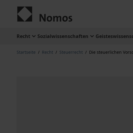
Zum Inhalt springen
Recht
Sozialwissenschaften
Geisteswissens
Startseite
/
Recht
/
Steuerrecht
/
Die steuerlichen Vor