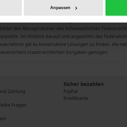
einschaftsrecht und schweizerisches Recht gezielt nach Sc
Anpassen
Probleme und Herausforderungen (Beitritt, bilaterale V
tion sieht sich (auch) hier bestätigt: Die Schweiz als Nicht
bildet den Bezugsrahmen des schweizerischen Finanzrechts. A
rpolitik. Im Hinblick darauf und angesichts des föderalist
uerreform gilt es konstruktive Lösungen zu finden, die ne
eizerischen) staatsrechtlichen Vorgaben genügen.
Sicher bezahlen
und Zahlung
PayPal
Kreditkarte
tellte Fragen
gen