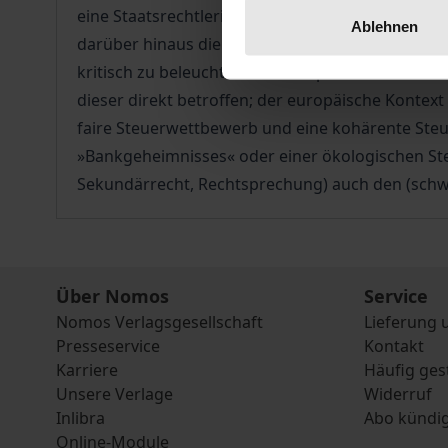
eine Staatsrechtlerin dazu an, Europäisches Gem
Ablehnen
darüber hinaus die damit zusammenhängenden 
kritisch zu beleuchten. Die Komplexität der Situa
dieser direkt betroffen; der europäische Kontext 
faire Steuerwettbewerb und eine kohärente Steue
»Bankgeheimnisses« oder einer ökologischen Ste
Sekundärrecht, Rechtsprechung) auch den (schw
Über Nomos
Service
Nomos Verlagsgesellschaft
Lieferung 
Presseservice
Kontakt
Karriere
Häufig ges
Unsere Verlage
Widerruf
Inlibra
Abo kündi
Online-Module