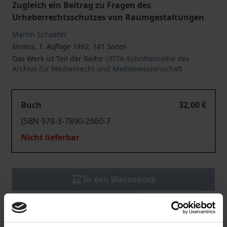
Zugleich ein Beitrag zu Fragen des
Urheberrechtsschutzes von Raumgestaltungen
Martin Schaefer
Nomos, 1. Auflage 1992, 181 Seiten
Das Werk ist Teil der Reihe
UFITA-Schriftenreihe des
Archivs für Medienrecht und Medienwissenschaft
Buch
32,00 €
ISBN 978-3-7890-2660-7
Nicht lieferbar
In den Warenkorb
Zur Wunschliste hinzufügen
Hinweise zu Versandkosten