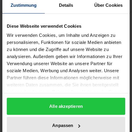
Zustimmung
Details
Über Cookies
Beschreibung
Diese Webseite verwendet Cookies
Wir verwenden Cookies, um Inhalte und Anzeigen zu
In der Literatur wird Werken der Gartengestaltung
personalisieren, Funktionen für soziale Medien anbieten
fast durchweg Urheberrechtsschutz zugestanden,
zu können und die Zugriffe auf unsere Website zu
ohne jedoch auf die Fragen einzugehen, die sich aus
analysieren. Außerdem geben wir Informationen zu Ihrer
der Arbeit mit lebendem Gestaltungsmaterial und
Verwendung unserer Website an unsere Partner für
der Verschmelzung einer Vielzahl selbständiger
soziale Medien, Werbung und Analysen weiter. Unsere
Partner führen diese Informationen möglicherweise mit
Gestaltungselemente zu einer raumgestalterischen
weiteren Daten zusammen, die Sie ihnen bereitgestellt
Einheit ergeben. Die Arbeit zeigt, wie sich all diese
haben oder die sie im Rahmen Ihrer Nutzung der Dienste
Besonderheiten mit dem geltenden Urheberrecht
gesammelt haben.
bewältigen lassen und mündet in ein
Alle akzeptieren
Prüfungsschema, anhand dessen
Gartengestaltungen analysiert und auf ihre
Anpassen
urheberrechtliche Schutzfähigkeit untersucht