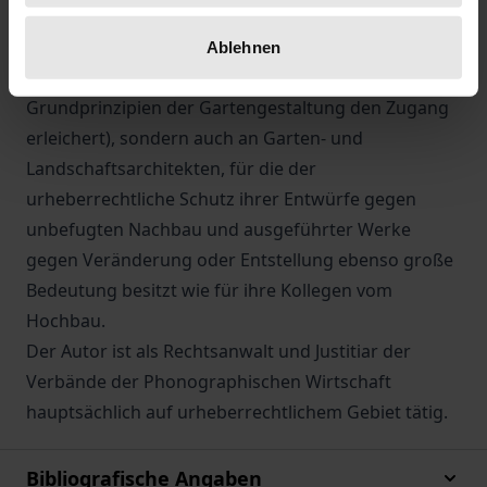
werden können.
Die Monographie wendet sich nicht nur an
Ablehnen
Urheberrechtler (denen eine kurze Einführung in die
Grundprinzipien der Gartengestaltung den Zugang
erleichert), sondern auch an Garten- und
Landschaftsarchitekten, für die der
urheberrechtliche Schutz ihrer Entwürfe gegen
unbefugten Nachbau und ausgeführter Werke
gegen Veränderung oder Entstellung ebenso große
Bedeutung besitzt wie für ihre Kollegen vom
Hochbau.
Der Autor ist als Rechtsanwalt und Justitiar der
Verbände der Phonographischen Wirtschaft
hauptsächlich auf urheberrechtlichem Gebiet tätig.
Bibliografische Angaben