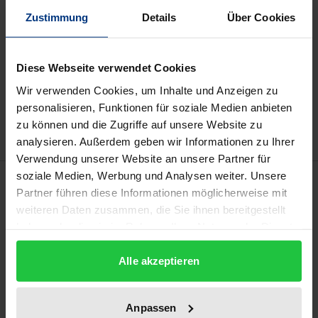
Preisangaben inkl. MwSt. Abhängig von der Lieferadresse
Zustimmung
Details
Über Cookies
kann die MwSt. an der Kasse variieren.
In den Warenkorb
Diese Webseite verwendet Cookies
Zur Wunschliste hinzufügen
Wir verwenden Cookies, um Inhalte und Anzeigen zu
Hinweise zu Versandkosten
personalisieren, Funktionen für soziale Medien anbieten
zu können und die Zugriffe auf unsere Website zu
analysieren. Außerdem geben wir Informationen zu Ihrer
Verwendung unserer Website an unsere Partner für
soziale Medien, Werbung und Analysen weiter. Unsere
Beschreibung
Partner führen diese Informationen möglicherweise mit
weiteren Daten zusammen, die Sie ihnen bereitgestellt
Gegenstand dieser Studie ist ein Thema, das sowohl
haben oder die sie im Rahmen Ihrer Nutzung der Dienste
die Strafrechts- als auch die
gesammelt haben.
Europarechtswissenschaft seit einiger Zeit umtreibt:
Alle akzeptieren
Die Strafrechtskompetenzen der Europäischen
Union. Vor dem Hintergrund des aktuellen
Anpassen