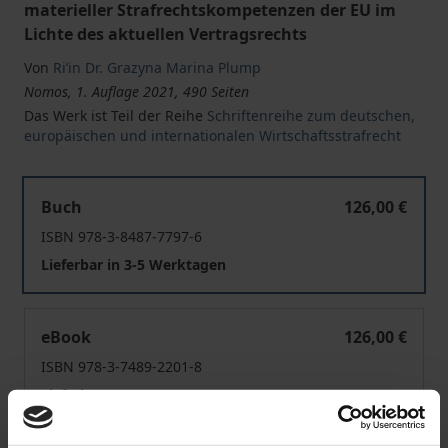
materieller Strafrechtskompetenzen der EU im
Lichte des aktuellen Vertragsrechts
Von
Ri’in Dr. Grazyna Marina Plump
Nomos, 1. Auflage 2021, 490 Seiten
Das Werk ist Teil der Reihe
Schriftenreihe zum deutschen,
europäischen und internationalen Wirtschaftsstrafrecht
Europäisches Strafrecht nach dem Vertrag von Lissabon
Buch
126,00 €
ISBN 978-3-8487-7797-6
Lieferbar in 3-5 Werktagen
Europäisches Strafrecht nach dem Vertrag von Lissabon
eBook
126,00 €
ISBN 978-3-7489-2201-8
Lieferbar