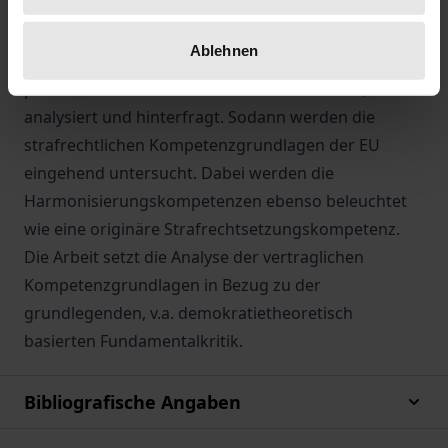
Vertragsrechts nach Lissabon wird die
grundlegende wissenschaftliche Kritik am
Ablehnen
Europäischen Strafrecht, insbesondere der
prominente Einwand des Demokratiedefizits,
analysiert und hinterfragt. Sodann werden die
strafrechtlichen Kompetenzgrundlagen der EU
eingehend untersucht. Dabei werden die
Harmonisierungskompetenzen ebenso beleuchtet
wie eine originäre Strafrechtsetzungskompetenz.
Die Arbeit setzt die Analyse der vertraglichen
Kompetenzgrundlagen in Bezug zu der
grundlegenden, v.a. demokratietheoretisch
basierten Fundamentalkritik.
Bibliografische Angaben