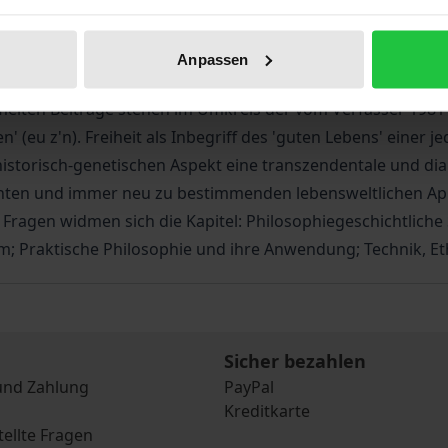
Bibliografische Angaben
Anpassen
melten Beiträge stehen im Umkreis der vom Verfasser 1981
n' (eu z'n). Freiheit als Inbegriff des 'guten Lebens' ein
torisch-genetischen Aspekt eine transzendentale und dialek
chten und immer neu zu bestimmenden lebensweltlichen Apr
Fragen widmen sich die Kapitel: Philosophiegeschichtliche
m; Praktische Philosophie und ihre Anwendung; Technik, Et
Sicher bezahlen
und Zahlung
PayPal
Kreditkarte
tellte Fragen