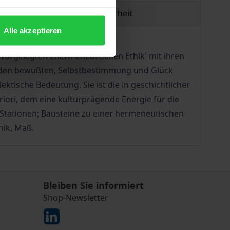
Produktsicherheit
Alle akzeptieren
 vorgelegten éhermeneutischen Ethik' mit ihren
er jeden bewußten, Selbstbestimmung und Glück
tische Bedeutung. Sie ist die in geschichtlicher
iori, dem eine kulturprägende Energie für die
 Stationen; Bausteine zu einer hermeneutischen
hik, Maß.
Bleiben Sie informiert
Shop-Newsletter