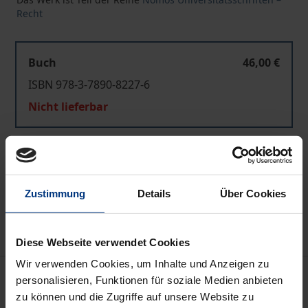
Recht
Buch
46,00 €
ISBN 978-3-7890-8227-6
Nicht lieferbar
In den Warenkorb
Zur Wunschliste hinzufügen
Zustimmung
Details
Über Cookies
Hinweise zu Versandkosten
Diese Webseite verwendet Cookies
Wir verwenden Cookies, um Inhalte und Anzeigen zu
Beschreibung
personalisieren, Funktionen für soziale Medien anbieten
zu können und die Zugriffe auf unsere Website zu