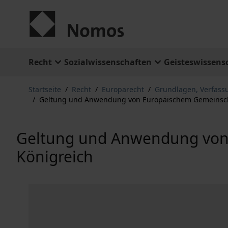
Zum Inhalt springen
Recht
Sozialwissenschaften
Geisteswissens
Startseite
/
Recht
/
Europarecht
/
Grundlagen, Verfass
/
Geltung und Anwendung von Europäischem Gemeinscha
Geltung und Anwendung von 
Königreich