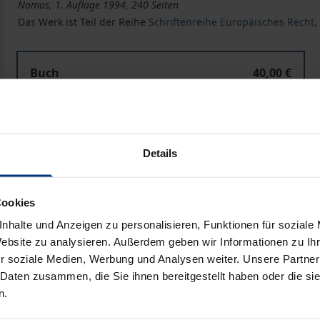
Nomos, 1. Auflage 1994, 240 Seiten
Das Werk ist Teil der Reihe
Schriftenreihe Europäisches Recht, 
Buch
40,00 €
ISBN 978-3-7890-3499-2
Nicht lieferbar
Details
In den Warenkorb
Zur Wunschliste hinzufü
Hinweise zu Versandkosten
Cookies
nhalte und Anzeigen zu personalisieren, Funktionen für soziale
Website zu analysieren. Außerdem geben wir Informationen zu I
r soziale Medien, Werbung und Analysen weiter. Unsere Partner
Bibliografische Angaben
 Daten zusammen, die Sie ihnen bereitgestellt haben oder die s
n.