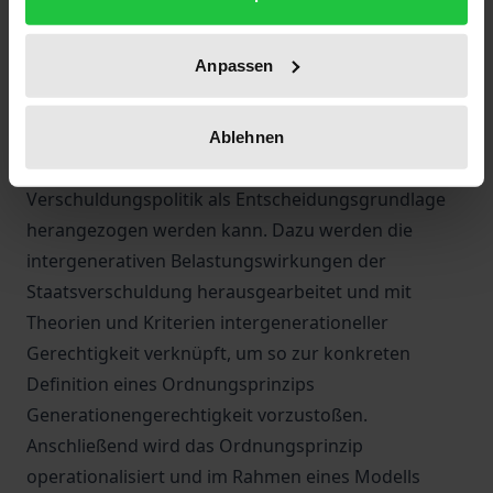
Generationen tangieren: Wann ist
Staatsverschuldung generationengerecht? Was
Anpassen
macht eine generationengerechte
Verschuldungspolitik aus? Diese Fragen aufgreifend
wird Generationengerechtigkeit als
Ablehnen
Ordnungsprinzip konzipiert, das in der
Verschuldungspolitik als Entscheidungsgrundlage
herangezogen werden kann. Dazu werden die
intergenerativen Belastungswirkungen der
Staatsverschuldung herausgearbeitet und mit
Theorien und Kriterien intergenerationeller
Gerechtigkeit verknüpft, um so zur konkreten
Definition eines Ordnungsprinzips
Generationengerechtigkeit vorzustoßen.
Anschließend wird das Ordnungsprinzip
operationalisiert und im Rahmen eines Modells