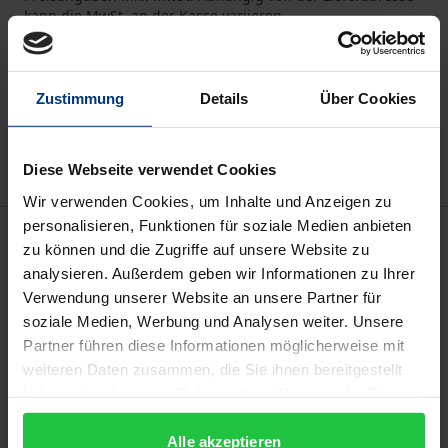
kann die MwSt. an der Kasse variieren.
In den Warenkorb
Zustimmung
Details
Über Cookies
Zur Wunschliste hinzufügen
Hinweise zu Versandkosten
Diese Webseite verwendet Cookies
Wir verwenden Cookies, um Inhalte und Anzeigen zu
personalisieren, Funktionen für soziale Medien anbieten
Beschreibung
zu können und die Zugriffe auf unsere Website zu
analysieren. Außerdem geben wir Informationen zu Ihrer
Angesichts hoher öffentlicher Schulden stellt sich in
Verwendung unserer Website an unsere Partner für
einer sozialen Marktwirtschaft nicht nur die
soziale Medien, Werbung und Analysen weiter. Unsere
Partner führen diese Informationen möglicherweise mit
ökonomische Frage nach den intergenerativen
weiteren Daten zusammen, die Sie ihnen bereitgestellt
Verteilungswirkungen der Staatsverschuldung,
haben oder die sie im Rahmen Ihrer Nutzung der Dienste
sondern auch die sozialethische Frage, wie diese
gesammelt haben.
Wirkungen die Gerechtigkeit zwischen den
Alle akzeptieren