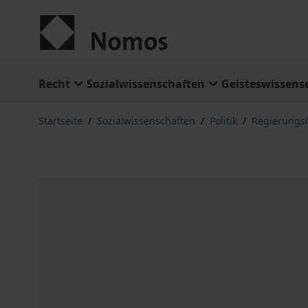
Zum Inhalt springen
Recht
Sozialwissenschaften
Geisteswissens
Startseite
/
Sozialwissenschaften
/
Politik
/
Regierungs