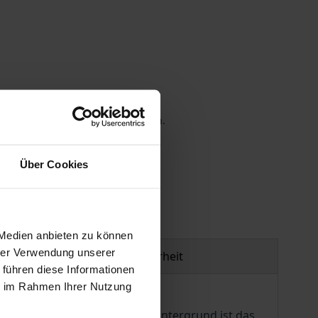
 die MwSt. an der Kasse variieren.
gen
Über Cookies
 Medien anbieten zu können
hrer Verwendung unserer
Produktsicherheit
 führen diese Informationen
ie im Rahmen Ihrer Nutzung
minenter Stelle. Vor diesem Hintergrund ist das