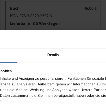
Buch
46,00 €
ISBN 978-3-8329-2397-6
Lieferbar in 3-5 Werktagen
Preisangaben inkl. MwSt. Abhängig von der Lieferadresse kann
In den Warenkorb
Zur Wunschliste hinzufü
Details
Hinweise zu Versandkosten
Cookies
nhalte und Anzeigen zu personalisieren, Funktionen für soziale
Website zu analysieren. Außerdem geben wir Informationen zu I
Bibliografische Angaben
r soziale Medien, Werbung und Analysen weiter. Unsere Partner
 Daten zusammen, die Sie ihnen bereitgestellt haben oder die s
n.
ten rangieren seit Jahren auf der politischen Agenda an pro