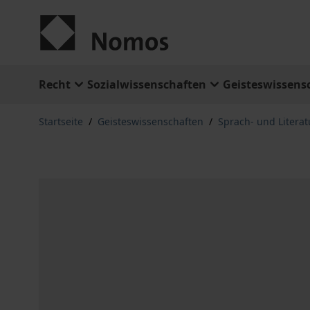
Zum Inhalt springen
Recht
Sozialwissenschaften
Geisteswissens
Startseite
/
Geisteswissenschaften
/
Sprach- und Litera