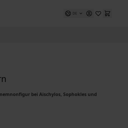
DE
rn
amemnonfigur bei Aischylos, Sophokles und