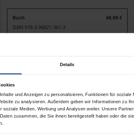
Buch
48,00 €
ISBN 978-3-96821-361-3
Lieferbar
Preisangaben inkl. MwSt. Abhängig von der Lieferadresse kann
Details
In den Warenkorb
Zur Wunschliste hinzufü
Cookies
Hinweise zu Versandkosten
nhalte und Anzeigen zu personalisieren, Funktionen für soziale
Website zu analysieren. Außerdem geben wir Informationen zu I
r soziale Medien, Werbung und Analysen weiter. Unsere Partner
Bibliografische Angaben
 Daten zusammen, die Sie ihnen bereitgestellt haben oder die s
n.