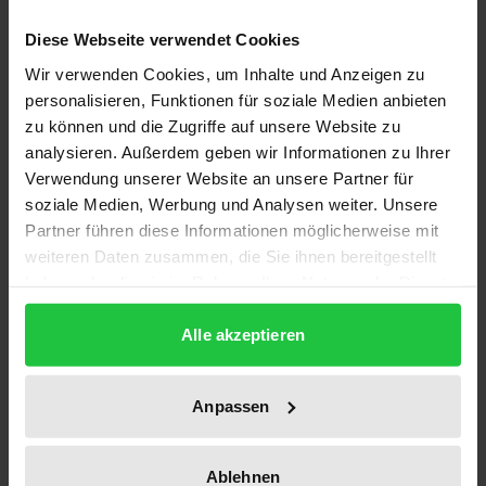
vor internationalen Strafgerichten geführt würden.
Diese Webseite verwendet Cookies
Umso erstaunlicher ist die rasante Entwicklung, die
Wir verwenden Cookies, um Inhalte und Anzeigen zu
das Internationale Strafrecht gerade im letzten
personalisieren, Funktionen für soziale Medien anbieten
Jahrzehnt erlebt hat.
zu können und die Zugriffe auf unsere Website zu
Bereits kurz nach seiner Errichtung im Jahr 1993
analysieren. Außerdem geben wir Informationen zu Ihrer
Verwendung unserer Website an unsere Partner für
nahm der Jugoslawienstrafgerichtshof (JStGH), dem
soziale Medien, Werbung und Analysen weiter. Unsere
nicht zuletzt aufgrund des Verfahrens gegen den
Partner führen diese Informationen möglicherweise mit
ehemaligen Präsidenten Jugoslawiens, Slobodan
weiteren Daten zusammen, die Sie ihnen bereitgestellt
Milosevic, besondere Aufmerksamkeit
haben oder die sie im Rahmen Ihrer Nutzung der Dienste
entgegengebracht wurde, seine Arbeit auf. Nur ein
gesammelt haben.
Jahr später, im November 1994, erfolgte die
Alle akzeptieren
Einsetzung des Ruandastrafgerichtshofes (RStGH)
und bereits 1997 verständigte sich eine in Rom
Anpassen
versammelte Staatenkonferenz über die Einrichtung
eines (ständigen) Internationalen Strafgerichtshofes
Ablehnen
(IStGH), der im Jahr 2002 seine Tätigkeit