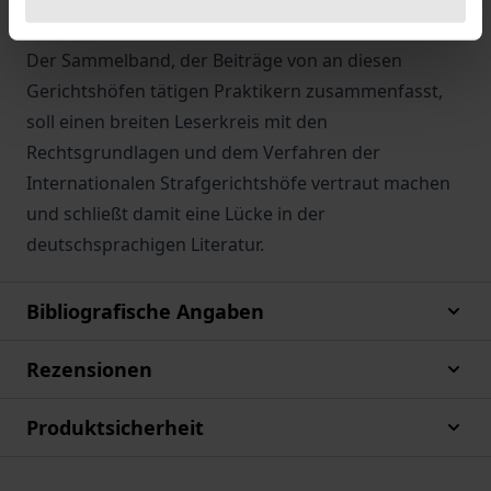
aufgenommen hat.
Der Sammelband, der Beiträge von an diesen
Gerichtshöfen tätigen Praktikern zusammenfasst,
soll einen breiten Leserkreis mit den
Rechtsgrundlagen und dem Verfahren der
Internationalen Strafgerichtshöfe vertraut machen
und schließt damit eine Lücke in der
deutschsprachigen Literatur.
Bibliografische Angaben
Rezensionen
Produktsicherheit