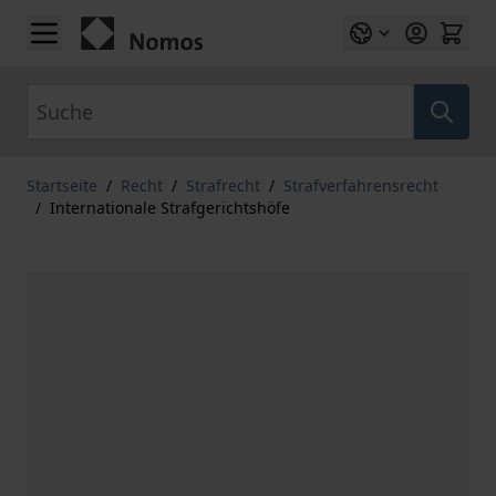
Zum Inhalt springen
Suche
Startseite
/
Recht
/
Strafrecht
/
Strafverfahrensrecht
/
Internationale Strafgerichtshöfe