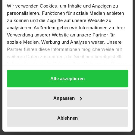
Wir verwenden Cookies, um Inhalte und Anzeigen zu
Sabine Brehme beleuchtet in ihrer Studie anhand
personalisieren, Funktionen für soziale Medien anbieten
der ersten Krankenjournale Samuel Hahnemanns
zu können und die Zugriffe auf unsere Website zu
analysieren. Außerdem geben wir Informationen zu Ihrer
die Frühzeit der Homöopathie. Dabei verfolgt sie
Verwendung unserer Website an unsere Partner für
einen bisher in der Forschung nicht zu findenden
soziale Medien, Werbung und Analysen weiter. Unsere
geschlechtergeschichtlichen Ansatz: Hat Samuel
Partner führen diese Informationen möglicherweise mit
Hahnemann, der Begründer der Homöopathie, bei
weiteren Daten zusammen, die Sie ihnen bereitgestellt
der ärztlichen Therapie von Männern und Frauen
haben oder die sie im Rahmen Ihrer Nutzung der Dienste
Unterschiede gemacht? Eine wichtige Fragestellung,
gesammelt haben.
Alle akzeptieren
denn schließlich war seit der Antike die Vorstellung
von der Minderwertigkeit der Frau in der
Humoralpathologie fest verankert. Welche
Anpassen
Einstellung zeigt sich bei seiner Behandlung der
Geschlechtskrankheiten? Wie beurteilt er das
Ablehnen
Menstruationsgeschehen seiner Patientinnen? Auch
heute noch finden sich bei den in der