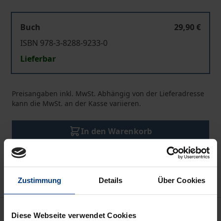
Buch
29,90 €
ISBN 978-3-8288-9233-0
Lieferbar
Preisangaben inkl. MwSt. Abhängig von der Lieferadresse
kann die MwSt. an der Kasse variieren.
In den Warenkorb
Zur Wunschliste hinzufügen
Hinweise zu Versandkosten
Zustimmung
Details
Über Cookies
Beschreibung
Diese Webseite verwendet Cookies