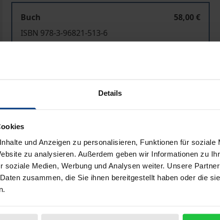
Buch
58,00 €
ISBN 978-3-96821-513-6
Lieferbar in 3-5 Werktagen
Preisangaben inkl. MwSt. Abhängig von der Lieferadresse kann
Details
In den Warenkorb
Zur Wunschliste hinzufü
Cookies
Hinweise zu Versandkosten
nhalte und Anzeigen zu personalisieren, Funktionen für soziale
Website zu analysieren. Außerdem geben wir Informationen zu I
r soziale Medien, Werbung und Analysen weiter. Unsere Partner
Bibliografische Angaben
 Daten zusammen, die Sie ihnen bereitgestellt haben oder die s
n.
e als gestaltete sprachliche Materialität zur Geltung komme