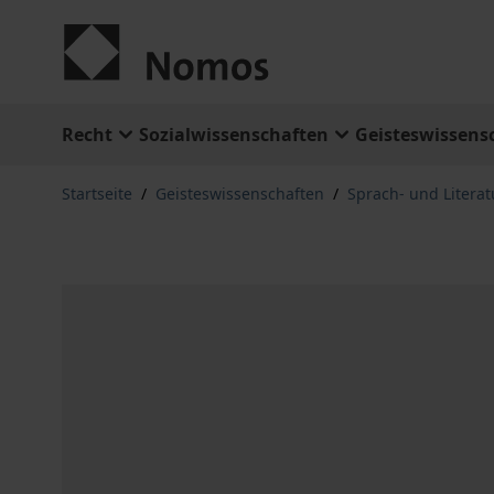
Zum Inhalt springen
Recht
Sozialwissenschaften
Geisteswissens
Startseite
/
Geisteswissenschaften
/
Sprach- und Litera