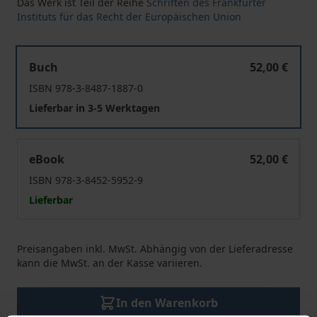
Das Werk ist Teil der Reihe
Schriften des Frankfurter
Instituts für das Recht der Europäischen Union
"Ne bis in idem" in Europa
Buch
52,00 €
ISBN 978-3-8487-1887-0
Lieferbar in 3-5 Werktagen
"Ne bis in idem" in Europa
eBook
52,00 €
ISBN 978-3-8452-5952-9
Lieferbar
Preisangaben inkl. MwSt. Abhängig von der Lieferadresse
kann die MwSt. an der Kasse variieren.
In den Warenkorb