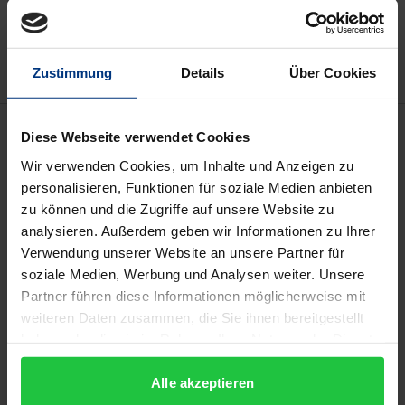
Zur Wunschliste hinzufügen
Hinweise zu Versandkosten
Zustimmung
Details
Über Cookies
Beschreibung
Diese Webseite verwendet Cookies
Wir verwenden Cookies, um Inhalte und Anzeigen zu
Das Verbot, zweimal wegen derselben Tat verfolgt
personalisieren, Funktionen für soziale Medien anbieten
oder bestraft zu werden (ne bis in idem), wird in der
zu können und die Zugriffe auf unsere Website zu
Europäischen Union auf mehreren Ebenen bei
analysieren. Außerdem geben wir Informationen zu Ihrer
Verwendung unserer Website an unsere Partner für
unterschiedlicher Reichweite gewährleistet. Mit dem
soziale Medien, Werbung und Analysen weiter. Unsere
Inkrafttreten der Grundrechtecharta hat die
Partner führen diese Informationen möglicherweise mit
Vielschichtigkeit des Verbots zugenommen. Der
weiteren Daten zusammen, die Sie ihnen bereitgestellt
Tagungsband greift zentrale Auslegungsfragen von
haben oder die sie im Rahmen Ihrer Nutzung der Dienste
ne bis in idem auf: Ist der Tatbegriff faktisch oder
gesammelt haben.
normativ zu bestimmen? Bedarf es eines autonom-
Alle akzeptieren