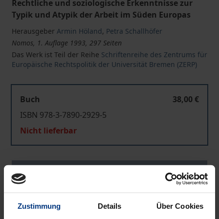
Rechtliche und soziologische Erkenntnisse zur
Typik und Atypik der Arbeit im Süden Europas
Herausgeber
Armin Höland
,
Petra Schallhöfer
Nomos, 1. Auflage 1993, 297 Seiten
Das Werk ist Teil der Reihe
Schriftenreihe des Zentrums für
Europäische Rechtspolitik der Universität Bremen (ZERP)
Buch
38,00 €
ISBN 978-3-7890-2929-5
Nicht lieferbar
In den Warenkorb
Zur Wunschliste hinzufügen
Hinweise zu Versandkosten
Zustimmung
Details
Über Cookies