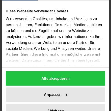
Diese Webseite verwendet Cookies
Beschreibung
Wir verwenden Cookies, um Inhalte und Anzeigen zu
personalisieren, Funktionen für soziale Medien anbieten
Gesellschaftliche Individualisierungsprozesse,
zu können und die Zugriffe auf unsere Website zu
analysieren. Außerdem geben wir Informationen zu Ihrer
wirtschaftlicher Wandel und eine anhaltende
Verwendung unserer Website an unsere Partner für
Beschäftigungskrise haben auch in den
soziale Medien, Werbung und Analysen weiter. Unsere
südeuropäischen Mitgliedstaaten Italien und
Partner führen diese Informationen möglicherweise mit
Spanien vielfältige neue Formen und Bedingungen
weiteren Daten zusammen, die Sie ihnen bereitgestellt
der Erwerbsarbeit hervorgebracht. Das Arbeitsrecht
haben oder die sie im Rahmen Ihrer Nutzung der Dienste
und das Recht der Beschäftigungsförderung haben
gesammelt haben.
Alle akzeptieren
im Grenzbereich von Arbeitsrecht, Wirtschaftsrecht
und Sozialrecht neue Wege eröffnet, um
Arbeitssuchenden zumindest befristete Zugänge
Anpassen
zum Arbeitsmarkt zu eröffnen. Die im Süden
Europas ohnehin stärker ausgeprägte Tradition
Ablehnen