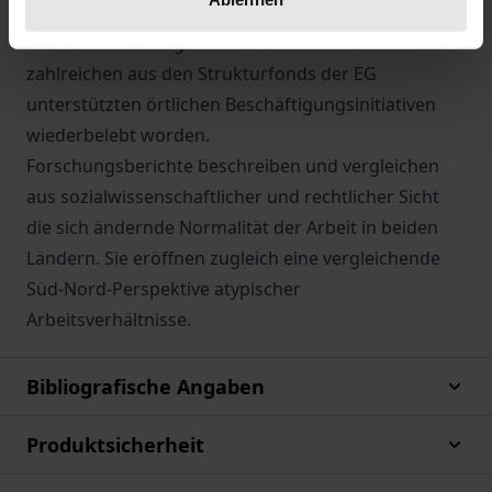
wirtschaftlicher Selbständigkeit ist in neuen
individuellen und gemeinschaftlichen Formen und in
zahlreichen aus den Strukturfonds der EG
unterstützten örtlichen Beschäftigungsinitiativen
wiederbelebt worden.
Forschungsberichte beschreiben und vergleichen
aus sozialwissenschaftlicher und rechtlicher Sicht
die sich ändernde Normalität der Arbeit in beiden
Ländern. Sie eröffnen zugleich eine vergleichende
Süd-Nord-Perspektive atypischer
Arbeitsverhältnisse.
Bibliografische Angaben
Produktsicherheit