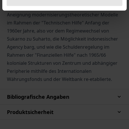
Schulden in Indonesien. Die Analyse zeigt, wie die
Aneignung modernisierungstheoretischer Modelle
im Rahmen der "Technischen Hilfe" Anfang der
1960er Jahre, also vor dem Regimewechsel von
Sukarno zu Suharto, die Möglichkeit indonesischer
Agency barg, und wie die Schuldenregelung im
Rahmen der "Finanziellen Hilfe" nach 1965/66
koloniale Strukturen von Zentrum und abhängiger
Peripherie mithilfe des Internationalen
Währungsfonds und der Weltbank re-etablierte.
Bibliografische Angaben
Produktsicherheit