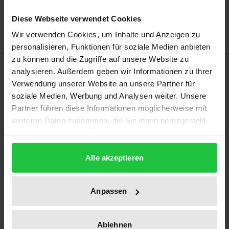
Zur Wunschliste hinzufügen
Hinweise zu Versandkosten
Diese Webseite verwendet Cookies
Wir verwenden Cookies, um Inhalte und Anzeigen zu
personalisieren, Funktionen für soziale Medien anbieten
zu können und die Zugriffe auf unsere Website zu
Beschreibung
analysieren. Außerdem geben wir Informationen zu Ihrer
Verwendung unserer Website an unsere Partner für
soziale Medien, Werbung und Analysen weiter. Unsere
Diese Studie ordnet die ökonomischen Modelle der
Partner führen diese Informationen möglicherweise mit
"Entwicklungshilfe" als kolonial geprägtes und
weiteren Daten zusammen, die Sie ihnen bereitgestellt
historisch gebundenes Wissen ein und untersucht
haben oder die sie im Rahmen Ihrer Nutzung der Dienste
deren Lokalisierung in Verhandlungen und
gesammelt haben.
Projekten der Bundesrepublik und der Niederlande
Alle akzeptieren
mit der Republik Indonesien in den langen 1960er
Jahren. Die zugrunde liegenden Quellen umfassen
Anpassen
Akten aus Ministerien in Bonn und Den Haag sowie
zeitgenössische wissenschaftliche Publikationen
Ablehnen
über Modernisierung, Industrialisierung und