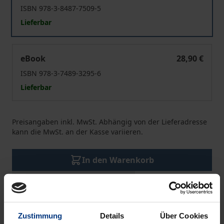
ISBN 978-3-8487-7509-5
Lieferbar
Polizeirecht Sachsen
eBook
28,90 €
ISBN 978-3-7489-3295-6
Lieferbar
Preisangaben inkl. MwSt. Abhängig von der Lieferadresse
kann die MwSt. an der Kasse variieren.
In den Warenkorb
Zur Wunschliste hinzufügen
Hinweise zu Versandkosten
Zustimmung
Details
Über Cookies