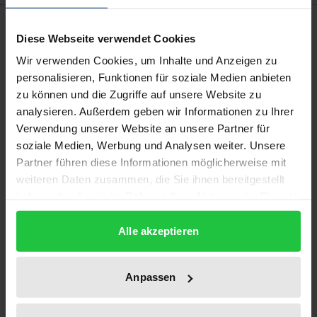
Beschreibung
Diese Webseite verwendet Cookies
Wir verwenden Cookies, um Inhalte und Anzeigen zu
Sowohl in der polizeilichen als auch in der
personalisieren, Funktionen für soziale Medien anbieten
juristischen Ausbildung in Sachsen spielt das
zu können und die Zugriffe auf unsere Website zu
präventiv-polizeiliche Eingriffsrecht eine wichtige
analysieren. Außerdem geben wir Informationen zu Ihrer
Rolle. Die 6. Auflage berücksichtigt aktuelle
Verwendung unserer Website an unsere Partner für
Entwicklungen, etwa
soziale Medien, Werbung und Analysen weiter. Unsere
Partner führen diese Informationen möglicherweise mit
• das polizeirechtliche Vorgehen gegen
weiteren Daten zusammen, die Sie ihnen bereitgestellt
Klimaaktivisten,
haben oder die sie im Rahmen Ihrer Nutzung der Dienste
• polizeiliche Maßnahmen gegen Telegram-
gesammelt haben.
„Journalisten“ der rechten Szene,
Alle akzeptieren
• weitere rechtliche Fragestellungen im
Zusammenhang mit Datenübermittlungen und
Anpassen
• der verdeckte Einsatz technischer Mittel.