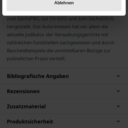
Anhand von Fällen werden zentrale Maßnahmen des
Ablehnen
SächsPVDG klausurmäßig aufbereitet und Bezüge
zum SächsPBG, zur DS-GVO und zum SächsDSUG
hergestellt. Das Autorenteam hat vor allem die
aktuelle Judikatur der Verwaltungsgerichte mit
zahlreichen Fundstellen nachgewiesen und durch
Bescheidbeispiele die unmittelbaren Bezüge zur
polizeilichen Praxis vertieft.
Bibliografische Angaben
Rezensionen
Zusatzmaterial
Produktsicherheit