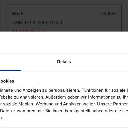
Buch
22,00 €
ISBN 978-3-7890-6114-1
Nicht lieferbar
In den Warenkorb
Zur Wunschliste hinzufü
Details
Hinweise zu Versandkosten
Cookies
nhalte und Anzeigen zu personalisieren, Funktionen für soziale
Bibliografische Angaben
Website zu analysieren. Außerdem geben wir Informationen zu I
r soziale Medien, Werbung und Analysen weiter. Unsere Partner
 Daten zusammen, die Sie ihnen bereitgestellt haben oder die s
und Zeitschriften erfolgt in Deutschland über das Presse-G
n.
en Marktzutritt sowie Überallerhältlichkeit zu gleichen Pre