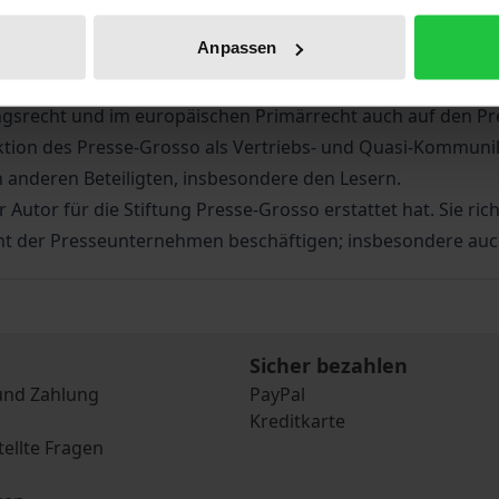
er einen wesentlichen und spezifischen Bestandteil der K
Anpassen
g sich wegen dieser besonderen Funktion der grundrechtli
srecht und im europäischen Primärrecht auch auf den Pre
tion des Presse-Grosso als Vertriebs- und Quasi-Kommunik
 anderen Beteiligten, insbesondere den Lesern.
Autor für die Stiftung Presse-Grosso erstattet hat. Sie richt
ht der Presseunternehmen beschäftigen; insbesondere au
Sicher bezahlen
und Zahlung
PayPal
Kreditkarte
tellte Fragen