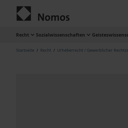
Zum Inhalt springen
Recht
Sozialwissenschaften
Geisteswissens
Startseite
/
Recht
/
Urheberrecht / Gewerblicher Rechts