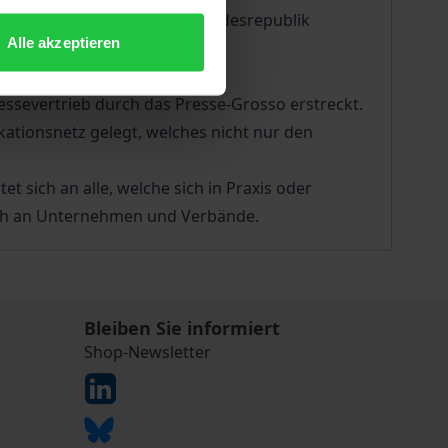
ommunikationsordnung der Bundesrepublik
Alle akzeptieren
che Schutz der Presse- und
ssevertrieb durch das Presse-Grosso erstreckt.
ationsnetz gelegt, welches nicht nur den
et sich an alle, welche sich in Praxis oder
ch an Unternehmen und Verbände.
Bleiben Sie informiert
Shop-Newsletter