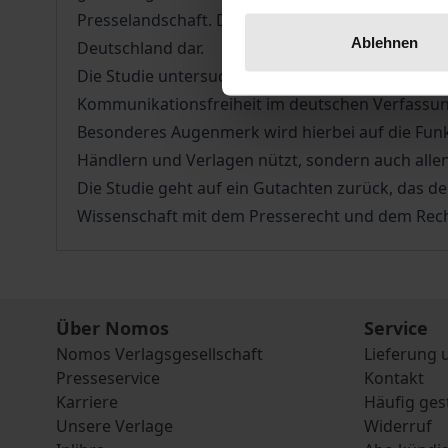
Presselandschaft. Das Presse-Grosso stellt dah
Ablehnen
Deutschland dar.
Die Studie untersucht, ob und in welchem Umfan
Kommunikationsfreiheit im deutschen Verfassung
Besonderes Augenmerk wird hierbei auf die Funk
Händlern und Verlagen nützt, sondern auch allen
Die Studie geht auf ein Gutachten zurück, das der 
Wissenschaft mit dem Presserecht und dem Rec
Über Nomos
Service
Nomos Verlagsgesellschaft
Lieferung 
Presseservice
Kontakt
Karriere
Häufig ges
Unsere Verlage
Widerruf