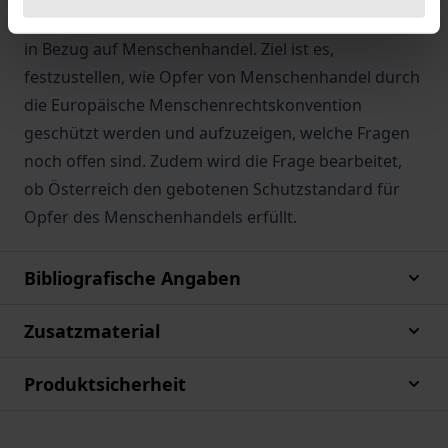
einschlägigen EGMR-Rechtsprechung zu Art. 4 EMRK
in Bezug auf Menschenhandel. Ziel ist es,
festzustellen, wie Opfer von Menschenhandel durch
die Europäische Menschenrechtskonvention
geschützt werden und aufzuzeigen, welche Fragen
noch offen sind. Zudem wird die Frage bearbeitet,
ob Österreich den gebotenen Schutzstandard für
Opfer des Menschenhandels erfüllt.
Bibliografische Angaben
Zusatzmaterial
Produktsicherheit