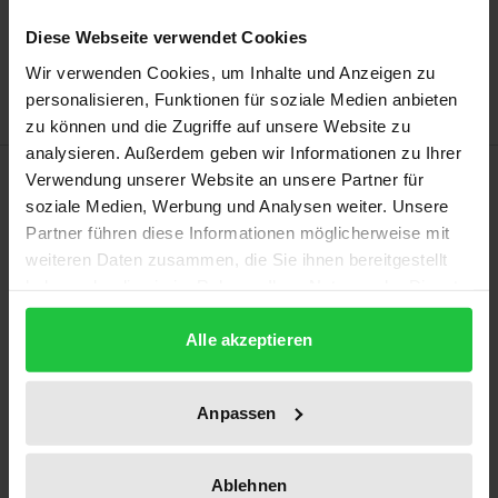
Zur Wunschliste hinzufügen
Diese Webseite verwendet Cookies
Hinweise zu Versandkosten
Wir verwenden Cookies, um Inhalte und Anzeigen zu
personalisieren, Funktionen für soziale Medien anbieten
zu können und die Zugriffe auf unsere Website zu
analysieren. Außerdem geben wir Informationen zu Ihrer
Beschreibung
Verwendung unserer Website an unsere Partner für
soziale Medien, Werbung und Analysen weiter. Unsere
Partner führen diese Informationen möglicherweise mit
Menschenhandel ist ein ernstes Problem in Europa,
weiteren Daten zusammen, die Sie ihnen bereitgestellt
sodass ein adäquater Schutz der Opfer notwendig
haben oder die sie im Rahmen Ihrer Nutzung der Dienste
ist. Der Europäische Gerichtshof für
gesammelt haben.
Menschenrechte (EGMR) hat erst in jüngerer
Alle akzeptieren
Vergangenheit diese Thematik in seiner
Rechtsprechung aufgegriffen. Angesichts der
Anpassen
Bedeutung der EGMR-Rechtsprechung für den
europäischen Menschenrechtsstandard, liefert
Ablehnen
dieses Buch eine Analyse der vorhandenen