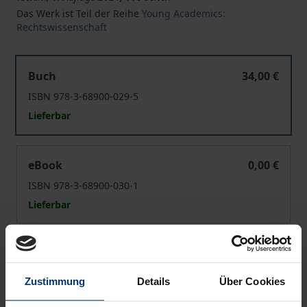
Das Werk ist Teil der Reihe
Young Academics:
Rechtswissenschaft
Protection of Human Trafficking Victims
Buch
34,00 €
ISBN 978-3-68900-029-5
Lieferbar
Protection of Human Trafficking Victims
eBook
0,00 €
ISBN 978-3-68900-030-1
Lieferbar
Preisangaben inkl. MwSt. Abhängig von der Lieferadresse
kann die MwSt. an der Kasse variieren.
Zustimmung
Details
Über Cookies
In den Warenkorb