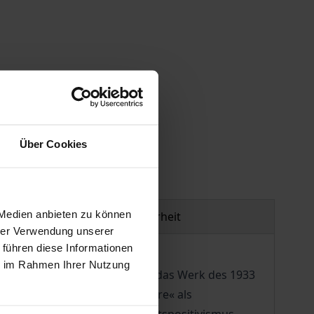
gen
Über Cookies
 Medien anbieten zu können
Produktsicherheit
hrer Verwendung unserer
 führen diese Informationen
ie im Rahmen Ihrer Nutzung
 Jahrhunderts. Gleichwohl ist das Werk des 1933
 gilt seine »Reine Rechtslehre« als