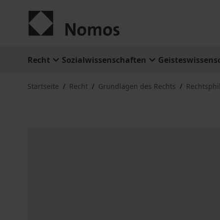
Zum Inhalt springen
Recht
Sozialwissenschaften
Geisteswissens
Startseite
/
Recht
/
Grundlagen des Rechts
/
Rechtsphi