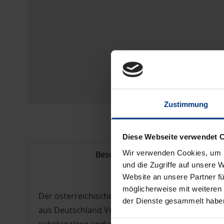
Zustimmung
Diese Webseite verwendet 
Wir verwenden Cookies, um I
Beschreibung
und die Zugriffe auf unsere 
Website an unsere Partner fü
möglicherweise mit weiteren
Der österreichische Rechtsgelehrte Hans Kelsen 
der Dienste gesammelt habe
aus Deutschland Vertriebenen gerade hier seit j