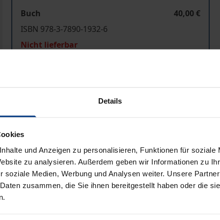
Buch
40,00 €
ISBN 978-3-7890-1932-6
Nicht lieferbar
In den Warenkorb
Zur Wunschliste hinzufü
Details
Hinweise zu Versandkosten
Cookies
nhalte und Anzeigen zu personalisieren, Funktionen für soziale
Bibliografische Angaben
Website zu analysieren. Außerdem geben wir Informationen zu I
r soziale Medien, Werbung und Analysen weiter. Unsere Partner
 Daten zusammen, die Sie ihnen bereitgestellt haben oder die s
gehört zweifelsohne zu den bedeutendsten Juristen des 20.
n.
eher auf Unverständnis und Ablehnung gestoßen. Noch immer