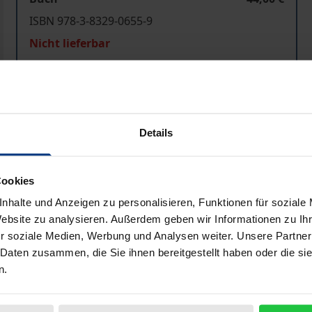
ISBN 978-3-8329-0655-9
Nicht lieferbar
In den Warenkorb
Zur Wunschliste hinzufü
Hinweise zu Versandkosten
Details
Cookies
Bibliografische Angaben
nhalte und Anzeigen zu personalisieren, Funktionen für soziale
Website zu analysieren. Außerdem geben wir Informationen zu I
r soziale Medien, Werbung und Analysen weiter. Unsere Partner
men zur Rechtsdurchsetzung im Völkerrecht. Sie können e
 Daten zusammen, die Sie ihnen bereitgestellt haben oder die s
n.
 in der letztgenannten Situation sind Repressalien aber s
ngsaktionen oder Machtdemonstrationen missbraucht werden
ch das humanitäre Völkerrecht zu beschränken, welches in