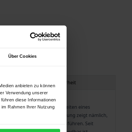
gen
Über Cookies
Produktsicherheit
 Medien anbieten zu können
hrer Verwendung unserer
 führen diese Informationen
ntweder im Frieden oder in Zeiten eines
ie im Rahmen Ihrer Nutzung
ehr problematisch. Die Erfahrung zeigt nämlich,
 und dadurch zur Eskalation führen. Seit
 bewaffneten Konflikten anwendbar ist.