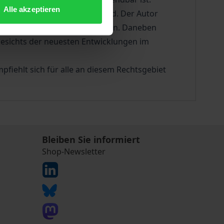
Alle akzeptieren
iesem Bereich noch erlaubt sind. Der Autor
ionalen bewaffneten Konflikten. Daneben
gesichts der neuesten Entwicklungen im
pfiehlt sich für alle an diesem Rechtsgebiet
Bleiben Sie informiert
Shop-Newsletter