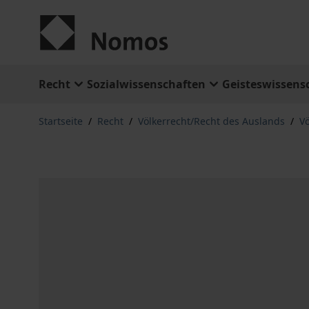
Zum Inhalt springen
Recht
Sozialwissenschaften
Geisteswissens
Startseite
/
Recht
/
Völkerrecht/Recht des Auslands
/
Vö