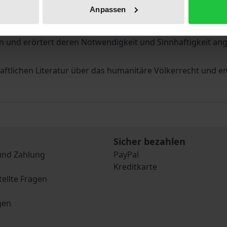
Anpassen
llierte Untersuchung zur Frage, inwieweit Repressalien in d
cher Maßnahmen sowohl in internationalen als auch in nat
en und erörtert deren Notwendigkeit und Sinnhaftigkeit an
haftlichen Literatur über das humanitäre Völkerrecht und em
Sicher bezahlen
und Zahlung
PayPal
Kreditkarte
tellte Fragen
gen