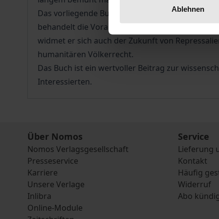
Ablehnen
Das vorliegende Buch ist eine aktuelle und detai
behandelt die Voraussetzungen und Grenzen sol
widmet er sich auch der Zukunft von Repressali
humanitären Völkerrecht.
Das Buch ist ein wertvoller Beitrag zur wissensc
Interessierten.
Über Nomos
Service
Nomos Verlagsgesellschaft
Lieferung 
Presseservice
Kontakt
Karriere
Häufig ges
Unsere Verlage
Widerruf
Inlibra
Abo kündi
Online-Module