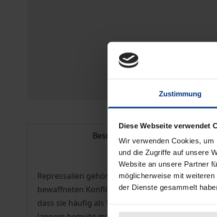
Zustimmung
Diese Webseite verwendet 
Beschreibung
Wir verwenden Cookies, um I
und die Zugriffe auf unsere 
Website an unsere Partner fü
Repressalien gehören zu den klassischen Maßnah
möglicherweise mit weiteren
der Dienste gesammelt habe
bewaffneten Konflikts angewendet werden. Gerade
dass sie häufig als Vorwand für reine Vergeltu
langem bemüht man sich daher, Repressalien dur