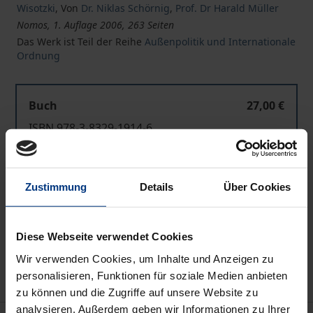
Wisotzki
,
Von
Dr. Niklas Schörnig
,
Prof. Dr Harald Müller
Nomos, 1. Auflage 2006, 263 Seiten
Das Werk ist Teil der Reihe
Außenpolitik und Internationale
Ordnung
Buch
27,00 €
ISBN 978-3-8329-1914-6
Nicht lieferbar
Zustimmung
Details
Über Cookies
In den Warenkorb
Zur Wunschliste hinzufügen
Diese Webseite verwendet Cookies
Hinweise zu Versandkosten
Wir verwenden Cookies, um Inhalte und Anzeigen zu
personalisieren, Funktionen für soziale Medien anbieten
zu können und die Zugriffe auf unsere Website zu
analysieren. Außerdem geben wir Informationen zu Ihrer