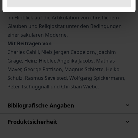
moderne Wirkungsgeschichte (insbesondere in der
deutschen Literatur) sowie die Aktualität dieser Idee
im Hinblick auf die Artikulation von christlichem
Glauben und Religiosität unter den Bedingungen
einer säkularen Moderne.
Mit Beiträgen von
Charles Cahill, Niels Jørgen Cappelørn, Joachim
Grage, Heinz Hiebler, Angelika Jacobs, Mathias
Mayer, George Pattison, Magnus Schlette, Heiko
Schulz, Rasmus Sevelsted, Wolfgang Spickermann,
Peter Tschuggnall und Christian Wiebe.
Bibliografische Angaben
Produktsicherheit