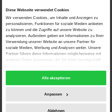
Diese Webseite verwendet Cookies
Wir verwenden Cookies, um Inhalte und Anzeigen zu
Beschreibung
personalisieren, Funktionen für soziale Medien anbieten
zu können und die Zugriffe auf unsere Website zu
Kierkegaard hat sich selbst als „religiösen
analysieren. Außerdem geben wir Informationen zu Ihrer
Verwendung unserer Website an unsere Partner für
Schriftsteller“ verstanden. Mit dieser Bezeichnung
soziale Medien, Werbung und Analysen weiter. Unsere
wird die Zwiespältigkeit und das Wagnis eines
Partner führen diese Informationen möglicherweise mit
literarischen Unternehmens angedeutet, das eine
weiteren Daten zusammen, die Sie ihnen bereitgestellt
ästhetische Existenz religiös begründen und eine
haben oder die sie im Rahmen Ihrer Nutzung der Dienste
religiöse Existenz ästhetisch absichern will, sich
gesammelt haben.
dabei aber auf keine religiöse Vollmacht stützt und
Alle akzeptieren
sich auch nicht dem etablierten
Wissenschaftssystem zuordnen lässt. Die Beiträge
Anpassen
des Bandes untersuchen Kierkegaards Idee des
religiösen Schriftstellers, deren antike Vorbilder und
Ablehnen