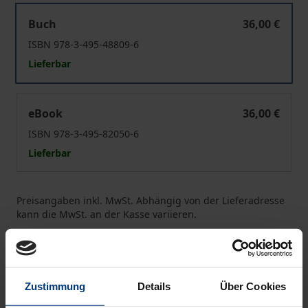
Sokratische Ortlosigkeit: Kierkegaards Idee des religiöse
Buch
36,00 €
ISBN 978-3-495-48809-6
Lieferbar
Sokratische Ortlosigkeit: Kierkegaards Idee des religiöse
eBook
36,00 €
ISBN 978-3-495-82050-6
Lieferbar
Preisangaben inkl. MwSt. Abhängig von der Lieferadresse
kann die MwSt. an der Kasse variieren.
In den Warenkorb
Zur Wunschliste hinzufügen
Zustimmung
Details
Über Cookies
Hinweise zu Versandkosten