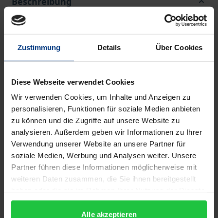
Beschreibung
Abgesehen von Goethe, Heine oder Eichendorff gibt
es kaum einen Dichter, der im Repertoire
Zustimmung
Details
Über Cookies
textbezogener Kompositionen so häufig vertreten
ist wie Friedrich Hölderlin. Anders als seine
Diese Webseite verwendet Cookies
prominenten Kollegen, die einem großen Publikum
Wir verwenden Cookies, um Inhalte und Anzeigen zu
in Vertonungen von Schubert, Schumann oder Wolf
personalisieren, Funktionen für soziale Medien anbieten
vertraut sind, hat der Dichter vor allem in der Musik
zu können und die Zugriffe auf unsere Website zu
des 20. und 21. Jahrhunderts seinen Platz gefunden.
analysieren. Außerdem geben wir Informationen zu Ihrer
Die Hölderlin-Begeisterung vieler Komponisten ist
Verwendung unserer Website an unsere Partner für
jedoch nicht nur aus musikgeschichtlicher
soziale Medien, Werbung und Analysen weiter. Unsere
Perspektive bemerkenswert, sondern steht auch der
Partner führen diese Informationen möglicherweise mit
weiteren Daten zusammen, die Sie ihnen bereitgestellt
traditionellen Marginalisierung und schwankenden
haben oder die sie im Rahmen Ihrer Nutzung der Dienste
literarhistorischen Beurteilung bestimmter Texte
gesammelt haben.
des Dichters entgegen. Ab der zweiten Hälfte des 20.
Alle akzeptieren