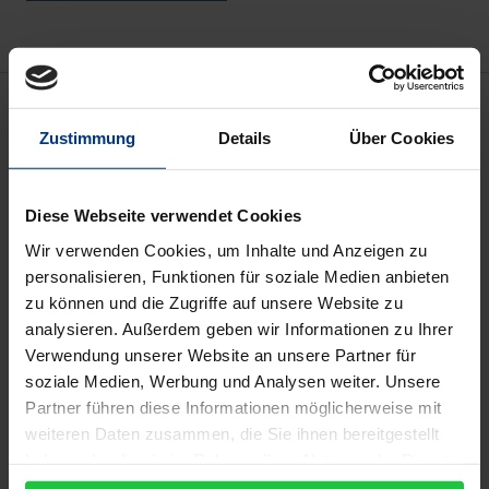
Beschreibung
Zustimmung
Details
Über Cookies
Der Sammelband diskutiert aus einer
politiktheoretischen Perspektive das Denken
Diese Webseite verwendet Cookies
Jacques Rancières. Dabei widmen sich die Beiträge
Wir verwenden Cookies, um Inhalte und Anzeigen zu
insbesondere dem Verhältnis von Demokratie,
personalisieren, Funktionen für soziale Medien anbieten
Herrschaft und Staatlichkeit. Aus unterschiedlichen
zu können und die Zugriffe auf unsere Website zu
Perspektiven identifizieren und erörtern sie
analysieren. Außerdem geben wir Informationen zu Ihrer
zunächst zentrale theoretische Konzepte. Im
Verwendung unserer Website an unsere Partner für
Anschluss wird Rancières Denken über einen
soziale Medien, Werbung und Analysen weiter. Unsere
Partner führen diese Informationen möglicherweise mit
Vergleich mit anderen herrschafts- und
weiteren Daten zusammen, die Sie ihnen bereitgestellt
staatskritischen Denker*innen des Politischen in
haben oder die sie im Rahmen Ihrer Nutzung der Dienste
einen dissensuellen Zwischenraum versetzt, um
gesammelt haben.