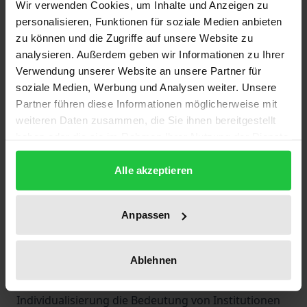
Wir verwenden Cookies, um Inhalte und Anzeigen zu
stabilisierend: Dazu gehören institutionelle
personalisieren, Funktionen für soziale Medien anbieten
Eigengeschichten (mittels der Suggestion von
zu können und die Zugriffe auf unsere Website zu
Kontinuität durch Zeitrechnungen, Gedenktage etc.),
analysieren. Außerdem geben wir Informationen zu Ihrer
Eigenräume (vom heiligen Hain bis zu
Verwendung unserer Website an unsere Partner für
Eindrucksarchitekturen) und Formen der
soziale Medien, Werbung und Analysen weiter. Unsere
Partner führen diese Informationen möglicherweise mit
Kanonisierung des Wissens etc. Ausgehend von
weiteren Daten zusammen, die Sie ihnen bereitgestellt
diesen Schlüsselkategorien wird auch die für
haben oder die sie im Rahmen Ihrer Nutzung der Dienste
institutionelle Prozesse typische Doppelstruktur von
gesammelt haben.
Machtsteigerung durch Sichtbarkeit und
Alle akzeptieren
Machtverdeckung durch das behauptete Eigenrecht
institutioneller Leitideen sichtbar.
Anpassen
ALT
Ablehnen
Heute scheint es oft so, als ob in einer Welt der
globalen Systemvernetzungen und der
Individualisierung die Bedeutung von Institutionen