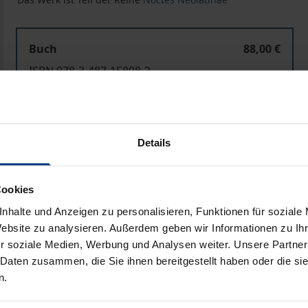
Buch
88,00 €
ISBN 978-3-487-15808-2
Lieferbar
Preisangaben inkl. MwSt. Abhängig von der Lieferadresse kann
Details
In den Warenkorb
Zur Wunschliste hinzufü
Cookies
Hinweise zu Versandkosten
nhalte und Anzeigen zu personalisieren, Funktionen für soziale
Website zu analysieren. Außerdem geben wir Informationen zu I
r soziale Medien, Werbung und Analysen weiter. Unsere Partner
 Daten zusammen, die Sie ihnen bereitgestellt haben oder die s
Bibliografische Angaben
n.