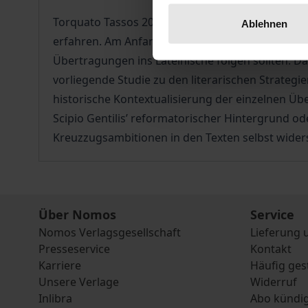
Torquato Tassos 20 Cantos umfassendes Epos La 
Ablehnen
erfahren. Am Anfang dieser langen Reihe steht die
Übertragungen ins Lateinische folgen sollten. Da
vorliegende Studie zu den literarischen Strategi
historische Kontextualisierung der einzelnen Üb
Scipio Gentilis’ reformatorischer Hintergrund 
Kreuzzugsambitionen in den Texten selbst wider
Über Nomos
Service
Nomos Verlagsgesellschaft
Lieferung 
Presseservice
Kontakt
Karriere
Häufig ges
Unsere Verlage
Widerruf
Inlibra
Abo kündi