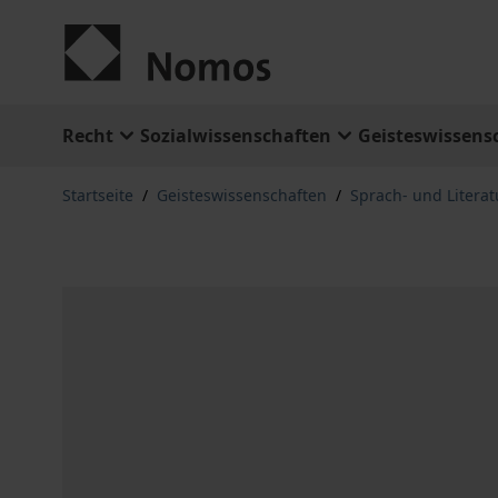
Zum Inhalt springen
Recht
Sozialwissenschaften
Geisteswissens
Startseite
/
Geisteswissenschaften
/
Sprach- und Litera