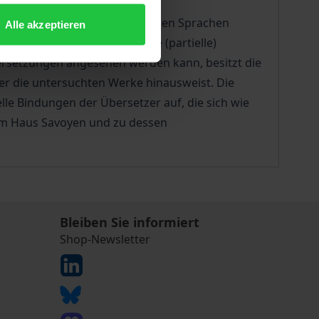
ngen in nahezu alle europäischen Sprachen
Alle akzeptieren
einhundert Jahre vier weitere (partielle)
Übersetzungen angesehen werden kann, besitzt die
ber die untersuchten Werke hinausweist. Die
le Bindungen der Übersetzer auf, die sich wie
zum Haus Savoyen und zu dessen
Bleiben Sie informiert
Shop-Newsletter