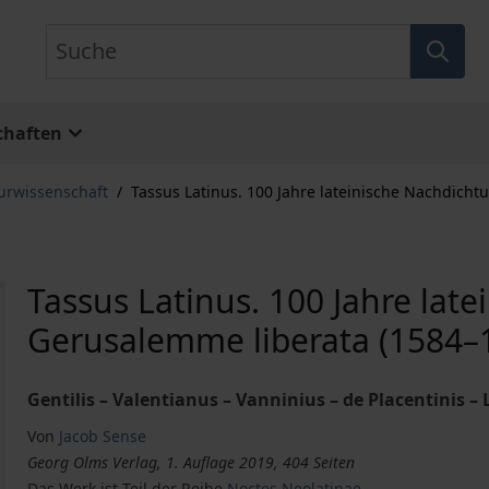
Suche
chaften
turwissenschaft
/
Tassus Latinus. 100 Jahre lateinische Nachdich
Tassus Latinus. 100 Jahre lat
Gerusalemme liberata (1584–
Gentilis – Valentianus – Vanninius – de Placentinis – 
Von
Jacob Sense
Georg Olms Verlag, 1. Auflage 2019, 404 Seiten
Das Werk ist Teil der Reihe
Noctes Neolatinae