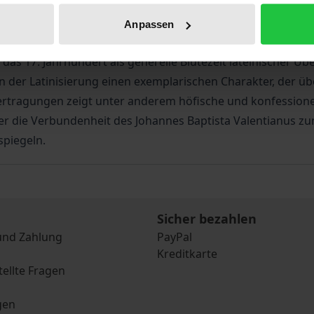
Gerusalemme liberata durfte eine Vielzahl von Übersetzu
Anpassen
 Solymeidos von Scipio Gentilis, der im Laufe der nächsten 
 das 17. Jahrhundert als generelle Blütezeit lateinischer 
en der Latinisierung einen exemplarischen Charakter, der ü
ertragungen zeigt unter anderem höfische und konfessionel
oder die Verbundenheit des Johannes Baptista Valentianus 
spiegeln.
Sicher bezahlen
und Zahlung
PayPal
Kreditkarte
tellte Fragen
gen